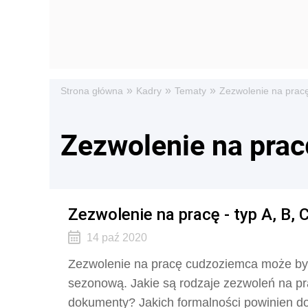
»
»
»
Strona główna
Kadry
Tematy
Zezwolenie na prac
Zezwolenie na prac
Zezwolenie na pracę - typ A, B, C,
14 paź 2020
Zezwolenie na pracę cudzoziemca może być n
sezonową. Jakie są rodzaje zezwoleń na pr
dokumenty? Jakich formalności powinien d