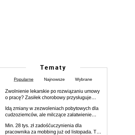
Tematy
Popularne
Najnowsze
Wybrane
Zwolnienie lekarskie po rozwiązaniu umowy
o pracę? Zasiłek chorobowy przysługuje
tylko w przypadku zachorowania w ciągu 14
Idą zmiany w zezwoleniach pobytowych dla
dni od ustania stosunku pracy
cudzoziemców, ale milczące załatwienie
spraw przewidziano tylko dla wybranych
Min. 28 tys. zł zadośćuczynienia dla
pracownika za mobbing już od listopada. To