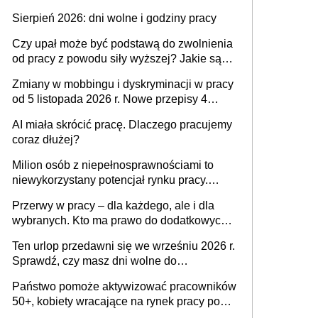
także nieuzasadniona krytyka i izolowanie z
Sierpień 2026: dni wolne i godziny pracy
zespołu
Czy upał może być podstawą do zwolnienia
od pracy z powodu siły wyższej? Jakie są
obowiązki pracodawcy
Zmiany w mobbingu i dyskryminacji w pracy
od 5 listopada 2026 r. Nowe przepisy 4
sierpnia zostały ogłoszone w Dzienniku
AI miała skrócić pracę. Dlaczego pracujemy
Ustaw
coraz dłużej?
Milion osób z niepełnosprawnościami to
niewykorzystany potencjał rynku pracy.
Problemem nie jest brak kandydatów,
Przerwy w pracy – dla każdego, ale i dla
dofinansowań czy refundacji, ale bariery po
wybranych. Kto ma prawo do dodatkowych
stronie systemu i świadomości
15 minut?
pracodawców [WYWIAD]
Ten urlop przedawni się we wrześniu 2026 r.
Sprawdź, czy masz dni wolne do
wykorzystania
Państwo pomoże aktywizować pracowników
50+, kobiety wracające na rynek pracy po
urodzeniu dzieci, osoby przewlekle chore i