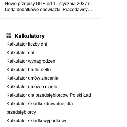
Nowe przepisy BHP od 11 stycznia 2027 r.
osoby neuroatypowe. Powstanie Fundusz
Będą dodatkowe obowiązki. Pracodawcy
na rzecz Inkluzywności w Zatrudnianiu?
dostają czas na przygotowanie się do zmian
Kalkulatory
Kalkulator liczby dni
Kalkulator dat
Kalkulator wynagrodzeń
Kalkulator brutto-netto
Kalkulator umów zlecenia
Kalkulator umów o dzieło
Kalkulator dla przedsiębiorców Polski Ład
Kalkulator składki zdrowotnej dla
przedsiębiorcy
Kalkulator składki wypadkowej