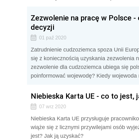
Zezwolenie na pracę w Polsce - 
decyzji
01 paź 2020
Zatrudnienie cudzoziemca spoza Unii Europej
się z koniecznością uzyskania zezwolenia 
zezwolenie dla cudzoziemca ubiega się pols
poinformować wojewodę? Kiedy wojewoda m
Niebieska Karta UE - co to jest,
07 wrz 2020
Niebieska Karta UE przysługuje pracowniko
wiąże się z licznymi przywilejami osób wyje
jest? Jak ją uzyskać?