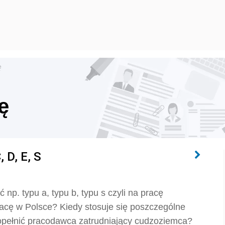
ę
ę
 D, E, S
p. typu a, typu b, typu s czyli na pracę
acę w Polsce? Kiedy stosuje się poszczególne
opełnić pracodawca zatrudniający cudzoziemca?