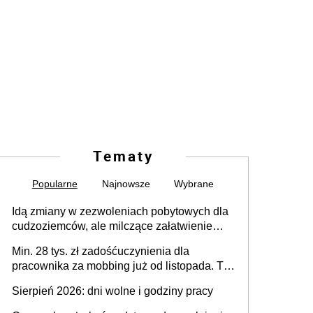
Tematy
Popularne
Najnowsze
Wybrane
Idą zmiany w zezwoleniach pobytowych dla
cudzoziemców, ale milczące załatwienie
spraw przewidziano tylko dla wybranych
Min. 28 tys. zł zadośćuczynienia dla
pracownika za mobbing już od listopada. To
także nieuzasadniona krytyka i izolowanie z
Sierpień 2026: dni wolne i godziny pracy
zespołu