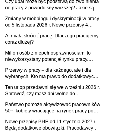
Czy upał może być podstawą do zwolnienia
od pracy z powodu siły wyższej? Jakie są
obowiązki pracodawcy
Zmiany w mobbingu i dyskryminacji w pracy
od 5 listopada 2026 r. Nowe przepisy 4
sierpnia zostały ogłoszone w Dzienniku
AI miała skrócić pracę. Dlaczego pracujemy
Ustaw
coraz dłużej?
Milion osób z niepełnosprawnościami to
niewykorzystany potencjał rynku pracy.
Problemem nie jest brak kandydatów,
Przerwy w pracy – dla każdego, ale i dla
dofinansowań czy refundacji, ale bariery po
wybranych. Kto ma prawo do dodatkowych
stronie systemu i świadomości
15 minut?
pracodawców [WYWIAD]
Ten urlop przedawni się we wrześniu 2026 r.
Sprawdź, czy masz dni wolne do
wykorzystania
Państwo pomoże aktywizować pracowników
50+, kobiety wracające na rynek pracy po
urodzeniu dzieci, osoby przewlekle chore i
Nowe przepisy BHP od 11 stycznia 2027 r.
osoby neuroatypowe. Powstanie Fundusz
Będą dodatkowe obowiązki. Pracodawcy
na rzecz Inkluzywności w Zatrudnianiu?
dostają czas na przygotowanie się do zmian