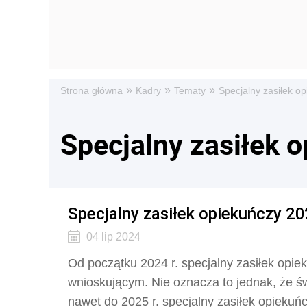
»
»
»
Strona główna
Kadry
Tematy
Specjalny zasiłek o
Specjalny zasiłek 
Specjalny zasiłek opiekuńczy 202
04 lip 2024
Od początku 2024 r. specjalny zasiłek opie
wnioskującym. Nie oznacza to jednak, że świ
nawet do 2025 r. specjalny zasiłek opieku