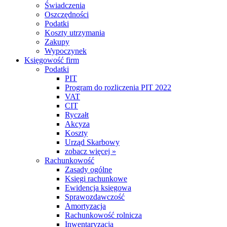
Świadczenia
Oszczędności
Podatki
Koszty utrzymania
Zakupy
Wypoczynek
Księgowość firm
Podatki
PIT
Program do rozliczenia PIT 2022
VAT
CIT
Ryczałt
Akcyza
Koszty
Urząd Skarbowy
zobacz więcej »
Rachunkowość
Zasady ogólne
Księgi rachunkowe
Ewidencja księgowa
Sprawozdawczość
Amortyzacja
Rachunkowość rolnicza
Inwentaryzacja