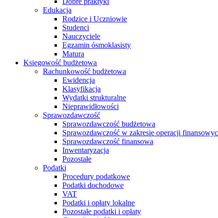
Dobre praktyki
Edukacja
Rodzice i Uczniowie
Studenci
Nauczyciele
Egzamin ósmoklasisty
Matura
Księgowość budżetowa
Rachunkowość budżetowa
Ewidencja
Klasyfikacja
Wydatki strukturalne
Nieprawidłowości
Sprawozdawczość
Sprawozdawczość budżetowa
Sprawozdawczość w zakresie operacji finansowy
Sprawozdawczość finansowa
Inwentaryzacja
Pozostałe
Podatki
Procedury podatkowe
Podatki dochodowe
VAT
Podatki i opłaty lokalne
Pozostałe podatki i opłaty