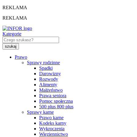
REKLAMA
REKLAMA
Kategorie
Prawo
Sprawy rodzinne
Spadki
Darowizny
Rozwody
Alimenty
Małżeństwo
Prawa seniora
Pomoc społeczna
500 plus 800 plus
Sprawy karne
Prawo karne
Kodeks karny
Wykroczenia
Więziennictwo