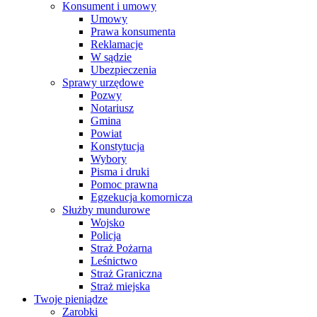
Konsument i umowy
Umowy
Prawa konsumenta
Reklamacje
W sądzie
Ubezpieczenia
Sprawy urzędowe
Pozwy
Notariusz
Gmina
Powiat
Konstytucja
Wybory
Pisma i druki
Pomoc prawna
Egzekucja komornicza
Służby mundurowe
Wojsko
Policja
Straż Pożarna
Leśnictwo
Straż Graniczna
Straż miejska
Twoje pieniądze
Zarobki