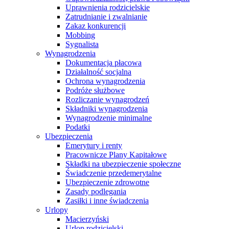
Uprawnienia rodzicielskie
Zatrudnianie i zwalnianie
Zakaz konkurencji
Mobbing
Sygnalista
Wynagrodzenia
Dokumentacja płacowa
Działalność socjalna
Ochrona wynagrodzenia
Podróże służbowe
Rozliczanie wynagrodzeń
Składniki wynagrodzenia
Wynagrodzenie minimalne
Podatki
Ubezpieczenia
Emerytury i renty
Pracownicze Plany Kapitałowe
Składki na ubezpieczenie społeczne
Świadczenie przedemerytalne
Ubezpieczenie zdrowotne
Zasady podlegania
Zasiłki i inne świadczenia
Urlopy
Macierzyński
Urlop rodzicielski