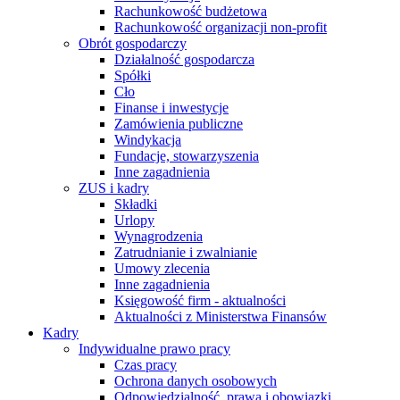
Rachunkowość budżetowa
Rachunkowość organizacji non-profit
Obrót gospodarczy
Działalność gospodarcza
Spółki
Cło
Finanse i inwestycje
Zamówienia publiczne
Windykacja
Fundacje, stowarzyszenia
Inne zagadnienia
ZUS i kadry
Składki
Urlopy
Wynagrodzenia
Zatrudnianie i zwalnianie
Umowy zlecenia
Inne zagadnienia
Księgowość firm - aktualności
Aktualności z Ministerstwa Finansów
Kadry
Indywidualne prawo pracy
Czas pracy
Ochrona danych osobowych
Odpowiedzialność, prawa i obowiązki