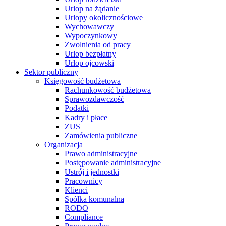
Urlop na żądanie
Urlopy okolicznościowe
Wychowawczy
Wypoczynkowy
Zwolnienia od pracy
Urlop bezpłatny
Urlop ojcowski
Sektor publiczny
Księgowość budżetowa
Rachunkowość budżetowa
Sprawozdawczość
Podatki
Kadry i płace
ZUS
Zamówienia publiczne
Organizacja
Prawo administracyjne
Postępowanie administracyjne
Ustrój i jednostki
Pracownicy
Klienci
Spółka komunalna
RODO
Compliance