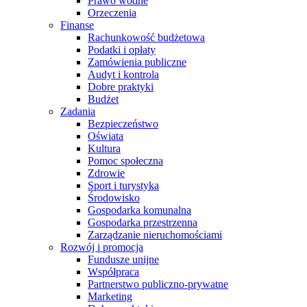
Prawo wodne
Orzeczenia
Finanse
Rachunkowość budżetowa
Podatki i opłaty
Zamówienia publiczne
Audyt i kontrola
Dobre praktyki
Budżet
Zadania
Bezpieczeństwo
Oświata
Kultura
Pomoc społeczna
Zdrowie
Sport i turystyka
Środowisko
Gospodarka komunalna
Gospodarka przestrzenna
Zarządzanie nieruchomościami
Rozwój i promocja
Fundusze unijne
Współpraca
Partnerstwo publiczno-prywatne
Marketing