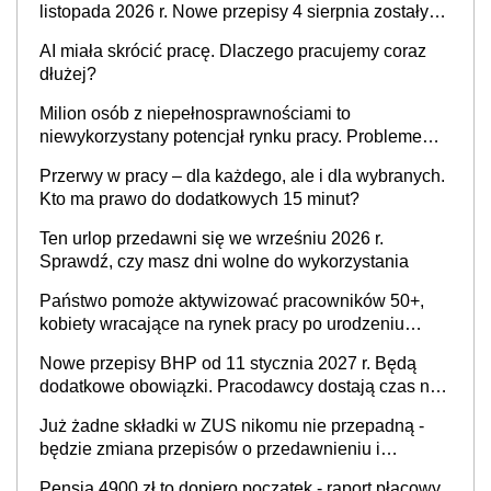
listopada 2026 r. Nowe przepisy 4 sierpnia zostały
ogłoszone w Dzienniku Ustaw
AI miała skrócić pracę. Dlaczego pracujemy coraz
dłużej?
Milion osób z niepełnosprawnościami to
niewykorzystany potencjał rynku pracy. Problemem
nie jest brak kandydatów, dofinansowań czy
Przerwy w pracy – dla każdego, ale i dla wybranych.
refundacji, ale bariery po stronie systemu i
Kto ma prawo do dodatkowych 15 minut?
świadomości pracodawców [WYWIAD]
Ten urlop przedawni się we wrześniu 2026 r.
Sprawdź, czy masz dni wolne do wykorzystania
Państwo pomoże aktywizować pracowników 50+,
kobiety wracające na rynek pracy po urodzeniu
dzieci, osoby przewlekle chore i osoby
Nowe przepisy BHP od 11 stycznia 2027 r. Będą
neuroatypowe. Powstanie Fundusz na rzecz
dodatkowe obowiązki. Pracodawcy dostają czas na
Inkluzywności w Zatrudnianiu?
przygotowanie się do zmian
Już żadne składki w ZUS nikomu nie przepadną -
będzie zmiana przepisów o przedawnieniu i
niepodleganiu ubezpieczeniom społecznym
Pensja 4900 zł to dopiero początek - raport płacowy