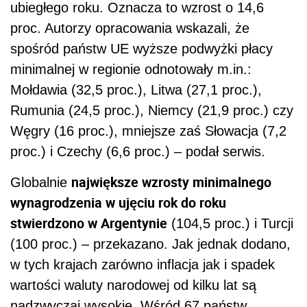
ubiegłego roku. Oznacza to wzrost o 14,6
proc. Autorzy opracowania wskazali, że
spośród państw UE wyższe podwyżki płacy
minimalnej w regionie odnotowały m.in.:
Mołdawia (32,5 proc.), Litwa (27,1 proc.),
Rumunia (24,5 proc.), Niemcy (21,9 proc.) czy
Węgry (16 proc.), mniejsze zaś Słowacja (7,2
proc.) i Czechy (6,6 proc.) – podał serwis.
największe wzrosty minimalnego
Globalnie
wynagrodzenia w ujęciu rok do roku
stwierdzono w Argentynie
(104,5 proc.) i Turcji
(100 proc.) – przekazano. Jak jednak dodano,
w tych krajach zarówno inflacja jak i spadek
wartości waluty narodowej od kilku lat są
nadzwyczaj wysokie. Wśród 67 państw