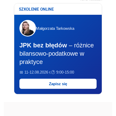
SZKOLENIE ONLINE
Małgorzata Tarkowska
JPK bez błędów
– różnice
bilansowo-podatkowe w
praktyce
📅 11-12.08.2026 r.
🕐 9:00-15:00
Zapisz się