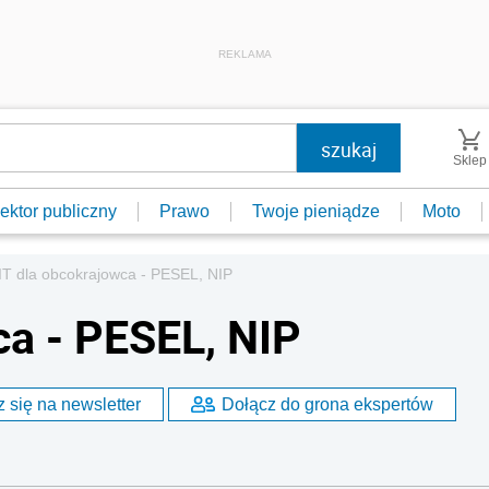
REKLAMA
Sklep
ektor publiczny
Prawo
Twoje pieniądze
Moto
IT dla obcokrajowca - PESEL, NIP
ca - PESEL, NIP
 się na newsletter
Dołącz do grona ekspertów