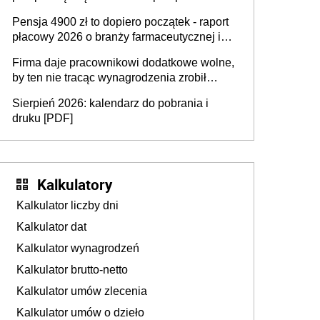
przedawnieniu i niepodleganiu
Pensja 4900 zł to dopiero początek - raport
ubezpieczeniom społecznym
płacowy 2026 o branży farmaceutycznej i
chemicznej
Firma daje pracownikowi dodatkowe wolne,
by ten nie tracąc wynagrodzenia zrobił
dodatkowe badania. Ten benefit się
Sierpień 2026: kalendarz do pobrania i
sprawdza
druku [PDF]
Kalkulatory
Kalkulator liczby dni
Kalkulator dat
Kalkulator wynagrodzeń
Kalkulator brutto-netto
Kalkulator umów zlecenia
Kalkulator umów o dzieło