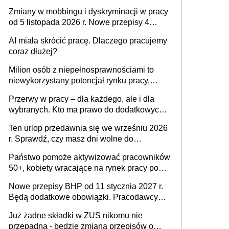
obowiązki pracodawcy
Zmiany w mobbingu i dyskryminacji w pracy
od 5 listopada 2026 r. Nowe przepisy 4
sierpnia zostały ogłoszone w Dzienniku
AI miała skrócić pracę. Dlaczego pracujemy
Ustaw
coraz dłużej?
Milion osób z niepełnosprawnościami to
niewykorzystany potencjał rynku pracy.
Problemem nie jest brak kandydatów,
Przerwy w pracy – dla każdego, ale i dla
dofinansowań czy refundacji, ale bariery po
wybranych. Kto ma prawo do dodatkowych
stronie systemu i świadomości
15 minut?
pracodawców [WYWIAD]
Ten urlop przedawnia się we wrześniu 2026
r. Sprawdź, czy masz dni wolne do
wykorzystania
Państwo pomoże aktywizować pracowników
50+, kobiety wracające na rynek pracy po
urodzeniu dzieci, osoby przewlekle chore i
Nowe przepisy BHP od 11 stycznia 2027 r.
osoby neuroatypowe. Powstanie Fundusz
Będą dodatkowe obowiązki. Pracodawcy
na rzecz Inkluzywności w Zatrudnianiu?
dostają czas na przygotowanie się do zmian
Już żadne składki w ZUS nikomu nie
przepadną - będzie zmiana przepisów o