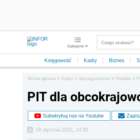
Kategorie
Księgowość
Kadry
Biznes
S
»
»
»
»
Strona główna
Kadry
Wynagrodzenia
Podatki
P
PIT dla obcokrajow
Subskrybuj nas na Youtube
Zapisz
18 stycznia 2021, 14:35