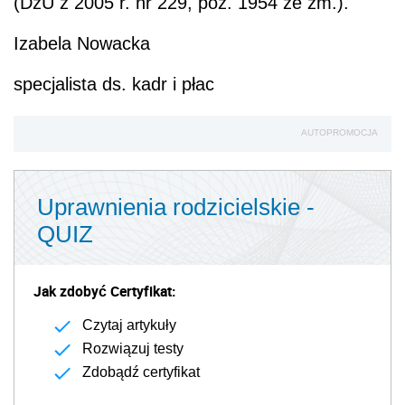
(DzU z 2005 r. nr 229, poz. 1954 ze zm.).
Izabela Nowacka
specjalista ds. kadr i płac
AUTOPROMOCJA
Uprawnienia rodzicielskie -
QUIZ
Jak zdobyć Certyfikat:
Czytaj artykuły
Rozwiązuj testy
Zdobądź certyfikat