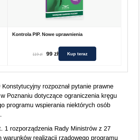
Kontrola PIP. Nowe uprawnienia
99 zł
Kup teraz
119 zł
ł Konstytucyjny rozpoznał pytanie prawne
w Poznaniu dotyczące ograniczenia kręgu
go programu wspierania niektórych osób
.
st. 1 rozporządzenia Rady Ministrów z 27
h warunków realizacji rządowego programu