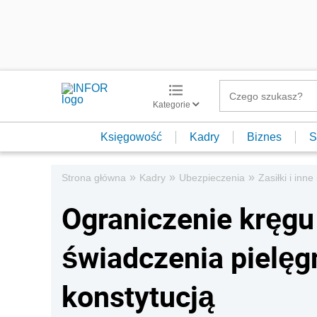
Kategorie
Księgowość
Kadry
Biznes
S
»
»
»
Strona główna
Kadry
Ubezpieczenia
Zasiłki i inn
Ograniczenie kręgu
świadczenia pielęg
konstytucją