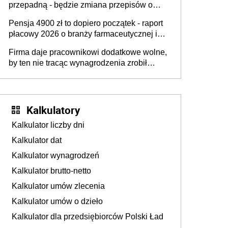
przepadną - będzie zmiana przepisów o
przedawnieniu i niepodleganiu
Pensja 4900 zł to dopiero początek - raport
ubezpieczeniom społecznym
płacowy 2026 o branży farmaceutycznej i
chemicznej
Firma daje pracownikowi dodatkowe wolne,
by ten nie tracąc wynagrodzenia zrobił
dodatkowe badania. Ten benefit się
sprawdza
Kalkulatory
Kalkulator liczby dni
Kalkulator dat
Kalkulator wynagrodzeń
Kalkulator brutto-netto
Kalkulator umów zlecenia
Kalkulator umów o dzieło
Kalkulator dla przedsiębiorców Polski Ład