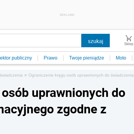
REKLAMA
Sklep
ektor publiczny
Prawo
Twoje pieniądze
Moto
»
e świadczenia
Ograniczenie kręgu osób uprawnionych do świadczenia 
 osób uprawnionych do
nacyjnego zgodne z