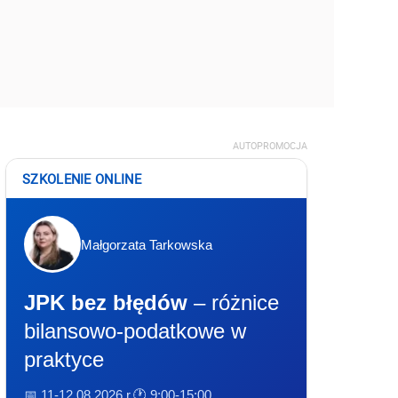
AUTOPROMOCJA
SZKOLENIE ONLINE
Małgorzata Tarkowska
JPK bez błędów
– różnice
bilansowo-podatkowe w
praktyce
📅 11-12.08.2026 r.
🕐 9:00-15:00