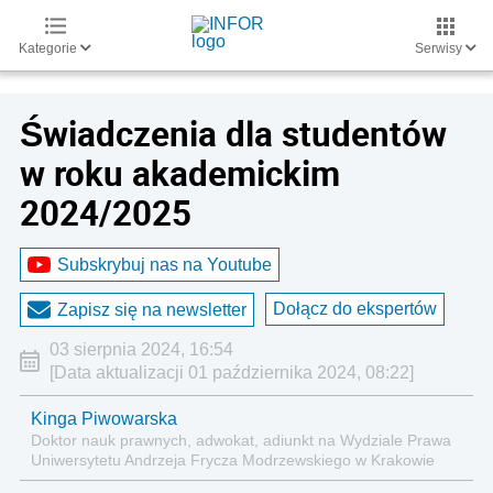
Kategorie
Serwisy
Świadczenia dla studentów
w roku akademickim
2024/2025
Subskrybuj nas na Youtube
Dołącz do ekspertów
Zapisz się na newsletter
03 sierpnia 2024, 16:54
[Data aktualizacji 01 października 2024, 08:22]
Kinga Piwowarska
Doktor nauk prawnych, adwokat, adiunkt na Wydziale Prawa
Uniwersytetu Andrzeja Frycza Modrzewskiego w Krakowie
oraz Rzecznik Akademicki ds. równego traktowania i