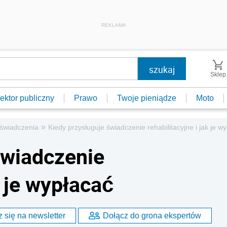
REKLAMA
Sklep
ektor publiczny
Prawo
Twoje pieniądze
Moto
»
e świadczenia
Kiedy przysługuje świadczenie rehabilitacyjne i jak je w
świadczenie
k je wypłacać
 się na newsletter
Dołącz do grona ekspertów