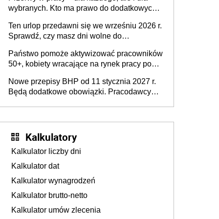
dofinansowań czy refundacji, ale bariery po
wybranych. Kto ma prawo do dodatkowych
stronie systemu i świadomości
15 minut?
pracodawców [WYWIAD]
Ten urlop przedawni się we wrześniu 2026 r.
Sprawdź, czy masz dni wolne do
wykorzystania
Państwo pomoże aktywizować pracowników
50+, kobiety wracające na rynek pracy po
urodzeniu dzieci, osoby przewlekle chore i
Nowe przepisy BHP od 11 stycznia 2027 r.
osoby neuroatypowe. Powstanie Fundusz
Będą dodatkowe obowiązki. Pracodawcy
na rzecz Inkluzywności w Zatrudnianiu?
dostają czas na przygotowanie się do zmian
Kalkulatory
Kalkulator liczby dni
Kalkulator dat
Kalkulator wynagrodzeń
Kalkulator brutto-netto
Kalkulator umów zlecenia