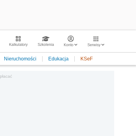
Kalkulatory
Szkolenia
Konto
Serwisy
Nieruchomości
Edukacja
KSeF
ypłacać