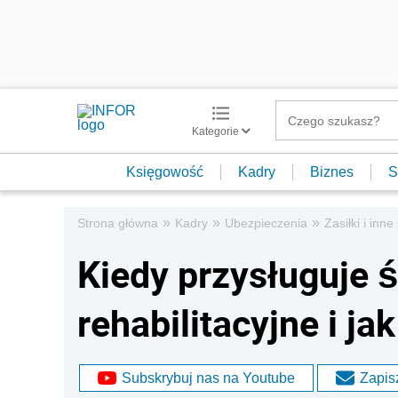
Kategorie
Księgowość
Kadry
Biznes
S
»
»
»
Strona główna
Kadry
Ubezpieczenia
Zasiłki i inn
Kiedy przysługuje 
rehabilitacyjne i ja
Subskrybuj nas na Youtube
Zapisz