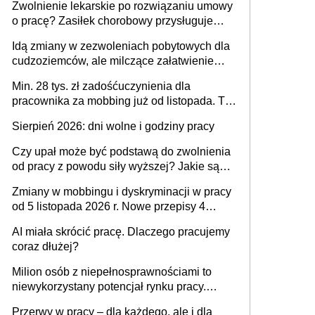
Zwolnienie lekarskie po rozwiązaniu umowy
o pracę? Zasiłek chorobowy przysługuje
tylko w przypadku zachorowania w ciągu 14
Idą zmiany w zezwoleniach pobytowych dla
dni od ustania stosunku pracy
cudzoziemców, ale milczące załatwienie
spraw przewidziano tylko dla wybranych
Min. 28 tys. zł zadośćuczynienia dla
pracownika za mobbing już od listopada. To
także nieuzasadniona krytyka i izolowanie z
Sierpień 2026: dni wolne i godziny pracy
zespołu
Czy upał może być podstawą do zwolnienia
od pracy z powodu siły wyższej? Jakie są
obowiązki pracodawcy
Zmiany w mobbingu i dyskryminacji w pracy
od 5 listopada 2026 r. Nowe przepisy 4
sierpnia zostały ogłoszone w Dzienniku
AI miała skrócić pracę. Dlaczego pracujemy
Ustaw
coraz dłużej?
Milion osób z niepełnosprawnościami to
niewykorzystany potencjał rynku pracy.
Problemem nie jest brak kandydatów,
Przerwy w pracy – dla każdego, ale i dla