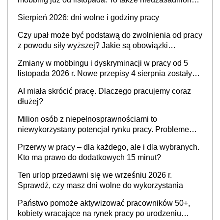
krytyka i izolowanie z zespołu
Sierpień 2026: dni wolne i godziny pracy
Czy upał może być podstawą do zwolnienia od pracy
z powodu siły wyższej? Jakie są obowiązki
pracodawcy
Zmiany w mobbingu i dyskryminacji w pracy od 5
listopada 2026 r. Nowe przepisy 4 sierpnia zostały
ogłoszone w Dzienniku Ustaw
AI miała skrócić pracę. Dlaczego pracujemy coraz
dłużej?
Milion osób z niepełnosprawnościami to
niewykorzystany potencjał rynku pracy. Problemem
nie jest brak kandydatów, dofinansowań czy
Przerwy w pracy – dla każdego, ale i dla wybranych.
refundacji, ale bariery po stronie systemu i
Kto ma prawo do dodatkowych 15 minut?
świadomości pracodawców [WYWIAD]
Ten urlop przedawni się we wrześniu 2026 r.
Sprawdź, czy masz dni wolne do wykorzystania
Państwo pomoże aktywizować pracowników 50+,
kobiety wracające na rynek pracy po urodzeniu