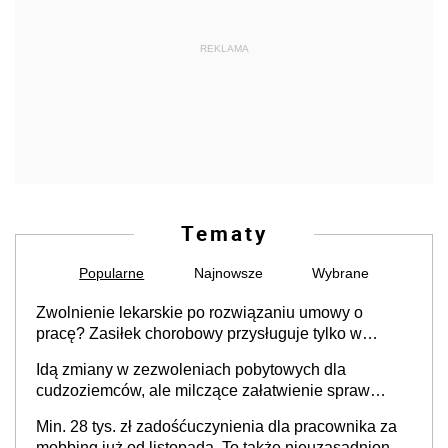
REKLAMA
Tematy
Popularne
Najnowsze
Wybrane
Zwolnienie lekarskie po rozwiązaniu umowy o
pracę? Zasiłek chorobowy przysługuje tylko w
przypadku zachorowania w ciągu 14 dni od ustania
Idą zmiany w zezwoleniach pobytowych dla
stosunku pracy
cudzoziemców, ale milczące załatwienie spraw
przewidziano tylko dla wybranych
Min. 28 tys. zł zadośćuczynienia dla pracownika za
mobbing już od listopada. To także nieuzasadniona