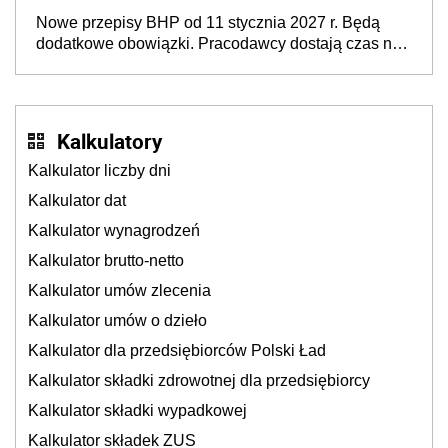
dzieci, osoby przewlekle chore i osoby
Nowe przepisy BHP od 11 stycznia 2027 r. Będą
neuroatypowe. Powstanie Fundusz na rzecz
dodatkowe obowiązki. Pracodawcy dostają czas na
Inkluzywności w Zatrudnianiu?
przygotowanie się do zmian
Kalkulatory
Kalkulator liczby dni
Kalkulator dat
Kalkulator wynagrodzeń
Kalkulator brutto-netto
Kalkulator umów zlecenia
Kalkulator umów o dzieło
Kalkulator dla przedsiębiorców Polski Ład
Kalkulator składki zdrowotnej dla przedsiębiorcy
Kalkulator składki wypadkowej
Kalkulator składek ZUS