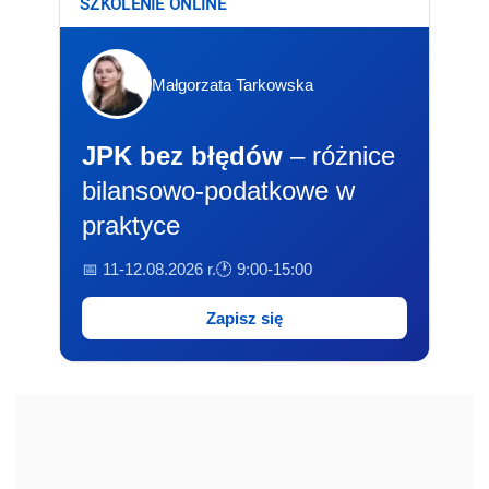
SZKOLENIE ONLINE
Małgorzata Tarkowska
JPK bez błędów
– różnice
bilansowo-podatkowe w
praktyce
📅 11-12.08.2026 r.
🕐 9:00-15:00
Zapisz się