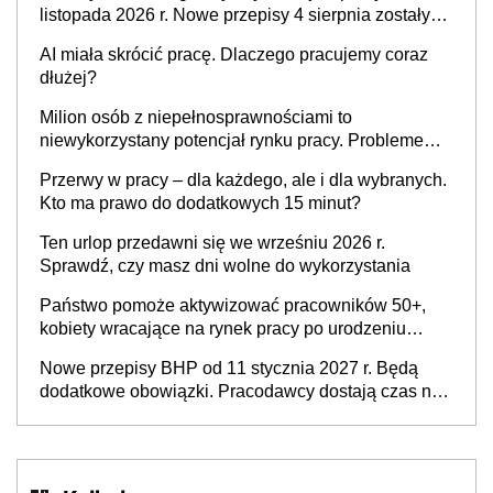
listopada 2026 r. Nowe przepisy 4 sierpnia zostały
ogłoszone w Dzienniku Ustaw
AI miała skrócić pracę. Dlaczego pracujemy coraz
dłużej?
Milion osób z niepełnosprawnościami to
niewykorzystany potencjał rynku pracy. Problemem
nie jest brak kandydatów, dofinansowań czy
Przerwy w pracy – dla każdego, ale i dla wybranych.
refundacji, ale bariery po stronie systemu i
Kto ma prawo do dodatkowych 15 minut?
świadomości pracodawców [WYWIAD]
Ten urlop przedawni się we wrześniu 2026 r.
Sprawdź, czy masz dni wolne do wykorzystania
Państwo pomoże aktywizować pracowników 50+,
kobiety wracające na rynek pracy po urodzeniu
dzieci, osoby przewlekle chore i osoby
Nowe przepisy BHP od 11 stycznia 2027 r. Będą
neuroatypowe. Powstanie Fundusz na rzecz
dodatkowe obowiązki. Pracodawcy dostają czas na
Inkluzywności w Zatrudnianiu?
przygotowanie się do zmian