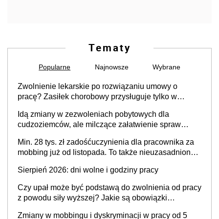
Tematy
Popularne
Najnowsze
Wybrane
Zwolnienie lekarskie po rozwiązaniu umowy o
pracę? Zasiłek chorobowy przysługuje tylko w
przypadku zachorowania w ciągu 14 dni od ustania
Idą zmiany w zezwoleniach pobytowych dla
stosunku pracy
cudzoziemców, ale milczące załatwienie spraw
przewidziano tylko dla wybranych
Min. 28 tys. zł zadośćuczynienia dla pracownika za
mobbing już od listopada. To także nieuzasadniona
krytyka i izolowanie z zespołu
Sierpień 2026: dni wolne i godziny pracy
Czy upał może być podstawą do zwolnienia od pracy
z powodu siły wyższej? Jakie są obowiązki
pracodawcy
Zmiany w mobbingu i dyskryminacji w pracy od 5