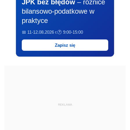
JPK bez błędów
– różnice
bilansowo-podatkowe w
praktyce
📅 11-12.08.2026 r.
🕐 9:00-15:00
Zapisz się
REKLAMA