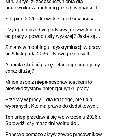
Min. 28 tys. zł zadośćuczynienia dla
pracownika za mobbing już od listopada. To
także nieuzasadniona krytyka i izolowanie z
Sierpień 2026: dni wolne i godziny pracy
zespołu
Czy upał może być podstawą do zwolnienia
od pracy z powodu siły wyższej? Jakie są
obowiązki pracodawcy
Zmiany w mobbingu i dyskryminacji w pracy
od 5 listopada 2026 r. Nowe przepisy 4
sierpnia zostały ogłoszone w Dzienniku
AI miała skrócić pracę. Dlaczego pracujemy
Ustaw
coraz dłużej?
Milion osób z niepełnosprawnościami to
niewykorzystany potencjał rynku pracy.
Problemem nie jest brak kandydatów,
Przerwy w pracy – dla każdego, ale i dla
dofinansowań czy refundacji, ale bariery po
wybranych. Kto ma prawo do dodatkowych
stronie systemu i świadomości
15 minut?
pracodawców [WYWIAD]
Ten urlop przedawni się we wrześniu 2026 r.
Sprawdź, czy masz dni wolne do
wykorzystania
Państwo pomoże aktywizować pracowników