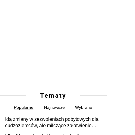
Tematy
Popularne
Najnowsze
Wybrane
Idą zmiany w zezwoleniach pobytowych dla
cudzoziemców, ale milczące załatwienie
spraw przewidziano tylko dla wybranych