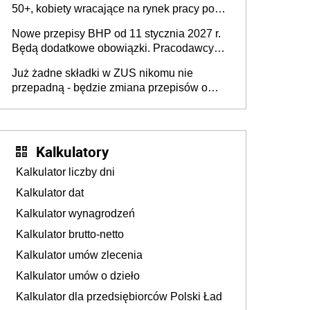
50+, kobiety wracające na rynek pracy po
urodzeniu dzieci, osoby przewlekle chore i
Nowe przepisy BHP od 11 stycznia 2027 r.
osoby neuroatypowe. Powstanie Fundusz
Będą dodatkowe obowiązki. Pracodawcy
na rzecz Inkluzywności w Zatrudnianiu?
dostają czas na przygotowanie się do zmian
Już żadne składki w ZUS nikomu nie
przepadną - będzie zmiana przepisów o
przedawnieniu i niepodleganiu
ubezpieczeniom społecznym
Kalkulatory
Kalkulator liczby dni
Kalkulator dat
Kalkulator wynagrodzeń
Kalkulator brutto-netto
Kalkulator umów zlecenia
Kalkulator umów o dzieło
Kalkulator dla przedsiębiorców Polski Ład