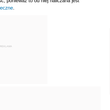
ć, ponieważ to od niej naliczana jest
łeczne
.
REKLAMA