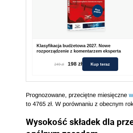
Klasyfikacja budżetowa 2027. Nowe
rozporządzenie z komentarzem eksperta
198 zł
Kup teraz
249 zł
Prognozowane, przeciętne miesięczne
w
to 4765 zł. W porównaniu z obecnym rok
Wysokość składek dla prz