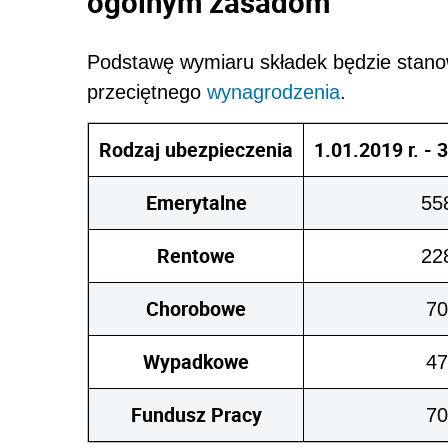
ogólnym zasadom
Podstawę wymiaru składek będzie stanow
przeciętnego
wynagrodzenia
.
Rodzaj ubezpieczenia
1.01.2019 r. - 3
Emerytalne
55
Rentowe
22
Chorobowe
70
Wypadkowe
47
Fundusz Pracy
70