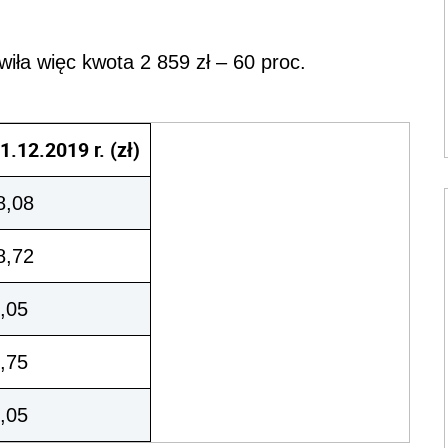
iła więc kwota 2 859 zł – 60 proc.
1.12.2019 r. (zł)
8,08
8,72
,05
,75
,05