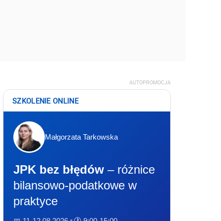
AUTOPROMOCJA
SZKOLENIE ONLINE
Małgorzata Tarkowska
JPK bez błędów
– różnice
bilansowo-podatkowe w
praktyce
📅 11-12.08.2026 r.
🕐 9:00-15:00