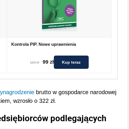
Kontrola PIP. Nowe uprawnienia
99 zł
Kup teraz
119 zł
ynagrodzenie
brutto w gospodarce narodowej
iem, wzrosło o 322 zł.
edsiębiorców podlegających