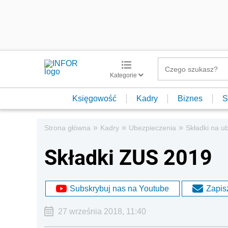
Kategorie
Księgowość
Kadry
Biznes
S
»
»
»
Strona główna
Kadry
Ubezpieczenia
Składki na u
Składki ZUS 2019
Subskrybuj nas na Youtube
Zapisz
27 września 2018, 11:40