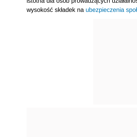
istotna dla osób prowadzących działalnoś
wysokość składek na
ubezpieczenia spo