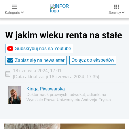
Kategorie
Serwisy
W jakim wieku renta na stałe
Subskrybuj nas na Youtube
Dołącz do ekspertów
Zapisz się na newsletter
18 czerwca 2024, 17:01
[Data aktualizacji 18 czerwca 2024, 17:35]
Kinga Piwowarska
Doktor nauk prawnych, adwokat, adiunkt na
Wydziale Prawa Uniwersytetu Andrzeja Frycza
Modrzewskiego w Krakowie oraz Rzecznik
Akademicki ds. równego traktowania i
przeciwdziałania dyskryminacji. Specjalizuje się w
prawie pracy, zabezpieczeniu społecznym oraz
administracyjnoprawnych aspektach związanych z