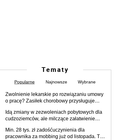
Tematy
Popularne
Najnowsze
Wybrane
Zwolnienie lekarskie po rozwiązaniu umowy
o pracę? Zasiłek chorobowy przysługuje
tylko w przypadku zachorowania w ciągu 14
Idą zmiany w zezwoleniach pobytowych dla
dni od ustania stosunku pracy
cudzoziemców, ale milczące załatwienie
spraw przewidziano tylko dla wybranych
Min. 28 tys. zł zadośćuczynienia dla
pracownika za mobbing już od listopada. To