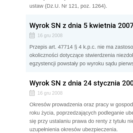
ustaw (Dz.U. Nr 121, poz. 1264).
Wyrok SN z dnia 5 kwietnia 2007 
16 gru 2008
Przepis art. 47714 § 4 k.p.c. nie ma zasto
okoliczności dotyczące stwierdzenia niezdo
egzystencji powstały po wyroku sądu pierw­s
Wyrok SN z dnia 24 stycznia 2006
16 gru 2008
Okresów prowadzenia oraz pracy w gospoda
roku życia, poprzedzających podleganie ub
się przy ustalaniu prawa do renty z tytułu 
uzupełnienia okresów ubezpieczenia.