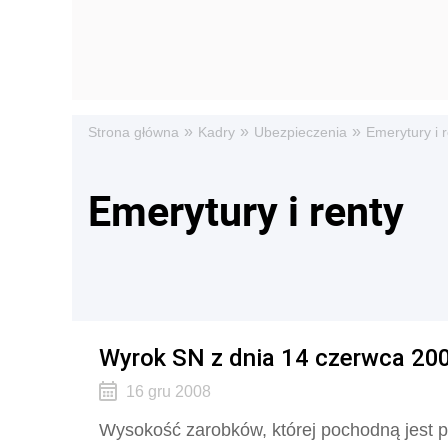
»
»
»
Strona główna
Kadry
Ubezpieczenia
Emerytury i 
Emerytury i renty
Wyrok SN z dnia 14 czerwca 2006
16 gru 2008
Wysokość zarobków, której pochodną jest 