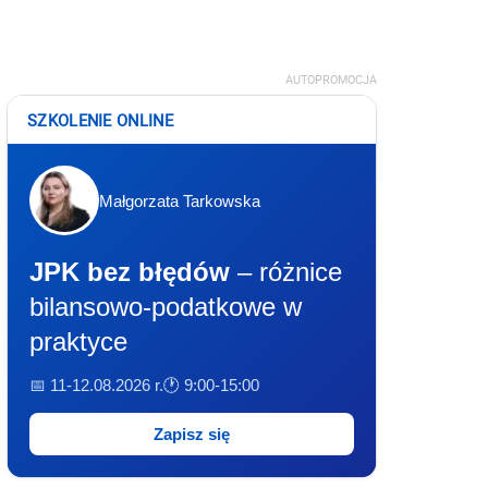
AUTOPROMOCJA
SZKOLENIE ONLINE
Małgorzata Tarkowska
JPK bez błędów
– różnice
bilansowo-podatkowe w
praktyce
📅 11-12.08.2026 r.
🕐 9:00-15:00
Zapisz się