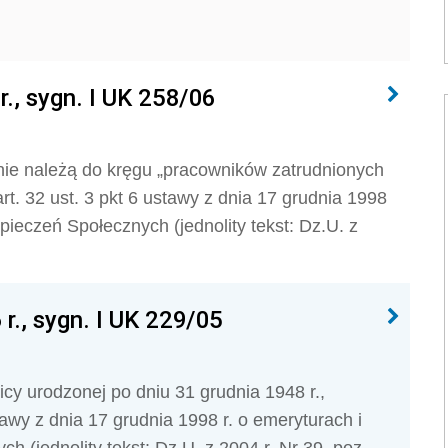
., sygn. I UK 258/06
nie należą do kręgu „pra­cowników zatrudnionych
t. 32 ust. 3 pkt 6 ustawy z dnia 17 grudnia 1998
pieczeń Społecznych (jednolity tekst: Dz.U. z
r., sygn. I UK 229/05
cy urodzonej po dniu 31 grudnia 1948 r.,
awy z dnia 17 grud­nia 1998 r. o emeryturach i