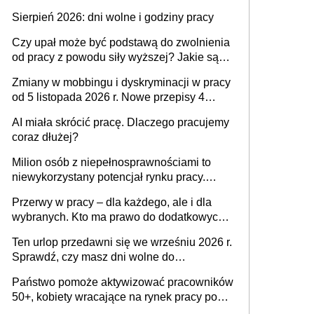
także nieuzasadniona krytyka i izolowanie z
Sierpień 2026: dni wolne i godziny pracy
zespołu
Czy upał może być podstawą do zwolnienia
od pracy z powodu siły wyższej? Jakie są
obowiązki pracodawcy
Zmiany w mobbingu i dyskryminacji w pracy
od 5 listopada 2026 r. Nowe przepisy 4
sierpnia zostały ogłoszone w Dzienniku
AI miała skrócić pracę. Dlaczego pracujemy
Ustaw
coraz dłużej?
Milion osób z niepełnosprawnościami to
niewykorzystany potencjał rynku pracy.
Problemem nie jest brak kandydatów,
Przerwy w pracy – dla każdego, ale i dla
dofinansowań czy refundacji, ale bariery po
wybranych. Kto ma prawo do dodatkowych
stronie systemu i świadomości
15 minut?
pracodawców [WYWIAD]
Ten urlop przedawni się we wrześniu 2026 r.
Sprawdź, czy masz dni wolne do
wykorzystania
Państwo pomoże aktywizować pracowników
50+, kobiety wracające na rynek pracy po
urodzeniu dzieci, osoby przewlekle chore i