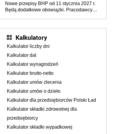
Nowe przepisy BHP od 11 stycznia 2027 r.
osoby neuroatypowe. Powstanie Fundusz
Będą dodatkowe obowiązki. Pracodawcy
na rzecz Inkluzywności w Zatrudnianiu?
dostają czas na przygotowanie się do zmian
Kalkulatory
Kalkulator liczby dni
Kalkulator dat
Kalkulator wynagrodzeń
Kalkulator brutto-netto
Kalkulator umów zlecenia
Kalkulator umów o dzieło
Kalkulator dla przedsiębiorców Polski Ład
Kalkulator składki zdrowotnej dla
przedsiębiorcy
Kalkulator składki wypadkowej