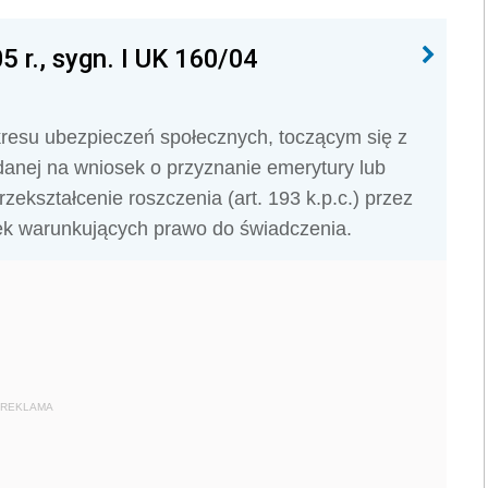
 r., sygn. I UK 160/04
esu ubezpieczeń społecznych, toczącym się z
anej na wnio­sek o przyznanie emerytury lub
zekształcenie roszczenia (art. 193 k.p.c.) przez
nek warunkujących prawo do świadczenia.
REKLAMA