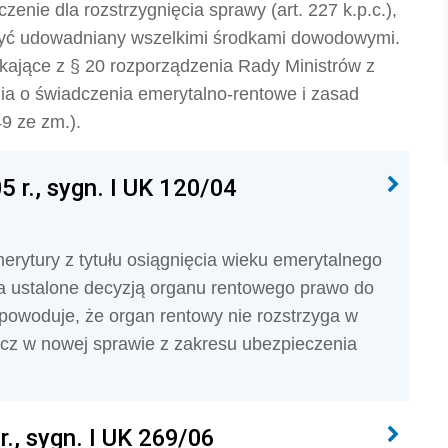
zenie dla rozstrzygnięcia sprawy (art. 227 k.p.c.),
yć udowadniany wszelkimi środkami dowodowymi.
kające z § 20 rozporządzenia Rady Ministrów z
nia o świadczenia emerytalno-rentowe i zasad
49 ze zm.).
 r., sygn. I UK 120/04
rytury z tytułu osiągnięcia wieku emerytalnego
ma ustalone decyzją organu rentowego prawo do
, powoduje, że organ rentowy nie rozstrzyga w
ecz w nowej sprawie z zakresu ubezpieczenia
., sygn. I UK 269/06