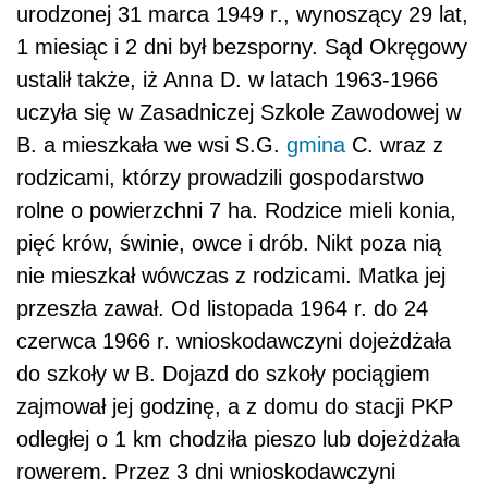
urodzonej 31 marca 1949 r., wynoszący 29 lat,
1 miesiąc i 2 dni był bezsporny. Sąd Okręgowy
ustalił także, iż Anna D. w latach 1963-1966
uczyła się w Zasadniczej Szkole Zawodowej w
B. a mieszkała we wsi S.G.
gmina
C. wraz z
rodzicami, którzy prowadzili gospodarstwo
rolne o po­wierzchni 7 ha. Rodzice mieli konia,
pięć krów, świnie, owce i drób. Nikt poza nią
nie mieszkał wówczas z rodzicami. Matka jej
przeszła zawał. Od listopada 1964 r. do 24
czerwca 1966 r. wnioskodawczyni dojeżdżała
do szkoły w B. Dojazd do szkoły pociągiem
zajmował jej godzinę, a z domu do stacji PKP
odległej o 1 km chodziła pie­szo lub dojeżdżała
rowerem. Przez 3 dni wnioskodawczyni