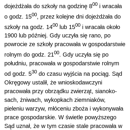
00
dojeżdżała do szkoły na godzinę 8
i wracała
00
o godz. 15
, przez kolejne dni dojeżdżała do
00
00
szkoły na godz. 14
lub 15
i wracała około
1900 lub później. Gdy uczyła się rano, po
powrocie ze szkoły pracowała w gospodarstwie
00
rolnym do godz. 21
. Gdy uczyła się po
południu, pracowała w gospodarstwie rolnym
30
od godz. 5
do czasu wyjścia na pociąg. Sąd
Okręgowy ustalił, że wnioskodawczyni
pracowała przy obrządku zwierząt, sianoko­
sach, żniwach, wykopkach ziemniaków,
pieleniu warzyw, młóceniu zboża i wykonywała
prace gospodarskie. W świetle powyższego
Sąd uznał, że w tym czasie stale pracowała w