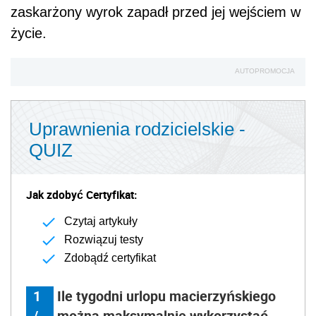
zaskarżony wyrok zapadł przed jej wejściem w
życie.
AUTOPROMOCJA
Uprawnienia rodzicielskie -
QUIZ
Jak zdobyć Certyfikat:
Czytaj artykuły
Rozwiązuj testy
Zdobądź certyfikat
1
Ile tygodni urlopu macierzyńskiego
/
można maksymalnie wykorzystać