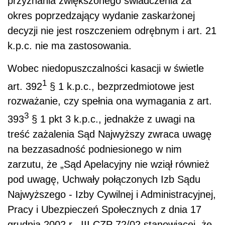
przyznania zwiększonego świadczenia za
okres poprzedzający wydanie zaskarżonej
decyzji nie jest roszczeniem odrębnym i art. 21
k.p.c. nie ma zastosowania.
Wobec niedopuszczalności kasacji w świetle
1
art. 392
§ 1 k.p.c., bezprzedmiotowe jest
rozważanie, czy spełnia ona wymagania z art.
3
393
§ 1 pkt 3 k.p.c., jednakże z uwagi na
treść zażalenia Sąd Najwyższy zwraca uwagę
na bezzasadność podniesionego w nim
zarzutu, że „Sąd Apelacyjny nie wziął również
pod uwagę, Uchwały połączonych Izb Sądu
Najwyższego - Izby Cywilnej i Administracyjnej,
Pracy i Ubezpieczeń Społecznych z dnia 17
grudnia 2002 r., III CZP 72/02 stanowiącej, że