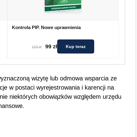
Kontrola PIP. Nowe uprawnienia
99 zł
Kup teraz
119 zł
 wyznaczoną wizytę lub odmowa wsparcia ze
je w postaci wyrejestrowania i karencji na
enie niektórych obowiązków względem urzędu
inansowe.