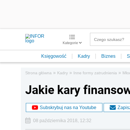
Kategorie
Księgowość
Kadry
Biznes
S
»
»
»
Strona główna
Kadry
Inne formy zatrudnienia
Mło
Jakie kary finanso
Subskrybuj nas na Youtube
Zapisz
08 października 2018, 12:32