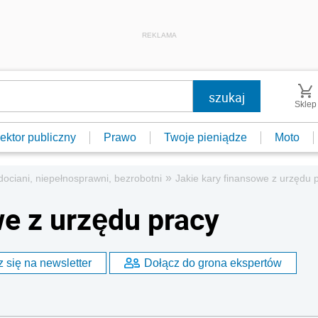
REKLAMA
Sklep
ektor publiczny
Prawo
Twoje pieniądze
Moto
»
dociani, niepełnosprawni, bezrobotni
Jakie kary finansowe z urzędu 
we z urzędu pracy
 się na newsletter
Dołącz do grona ekspertów