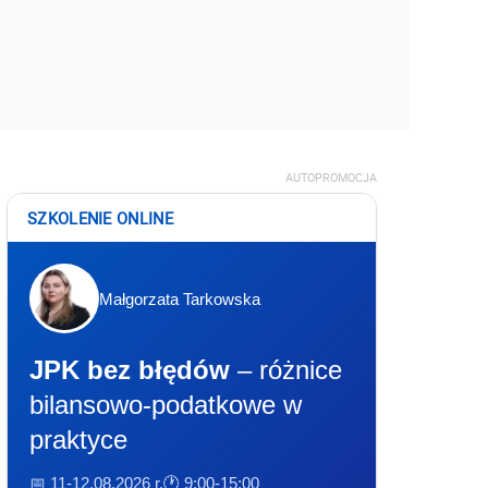
AUTOPROMOCJA
SZKOLENIE ONLINE
Małgorzata Tarkowska
JPK bez błędów
– różnice
bilansowo-podatkowe w
praktyce
📅 11-12.08.2026 r.
🕐 9:00-15:00