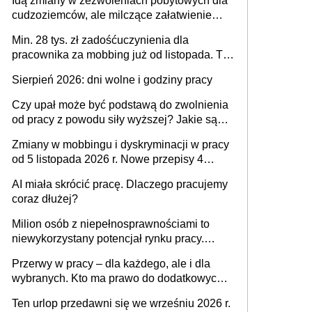
Idą zmiany w zezwoleniach pobytowych dla
dni od ustania stosunku pracy
cudzoziemców, ale milczące załatwienie
spraw przewidziano tylko dla wybranych
Min. 28 tys. zł zadośćuczynienia dla
pracownika za mobbing już od listopada. To
także nieuzasadniona krytyka i izolowanie z
Sierpień 2026: dni wolne i godziny pracy
zespołu
Czy upał może być podstawą do zwolnienia
od pracy z powodu siły wyższej? Jakie są
obowiązki pracodawcy
Zmiany w mobbingu i dyskryminacji w pracy
od 5 listopada 2026 r. Nowe przepisy 4
sierpnia zostały ogłoszone w Dzienniku
AI miała skrócić pracę. Dlaczego pracujemy
Ustaw
coraz dłużej?
Milion osób z niepełnosprawnościami to
niewykorzystany potencjał rynku pracy.
Problemem nie jest brak kandydatów,
Przerwy w pracy – dla każdego, ale i dla
dofinansowań czy refundacji, ale bariery po
wybranych. Kto ma prawo do dodatkowych
stronie systemu i świadomości
15 minut?
pracodawców [WYWIAD]
Ten urlop przedawni się we wrześniu 2026 r.