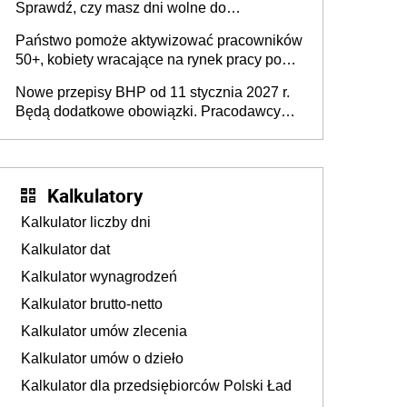
Sprawdź, czy masz dni wolne do
wykorzystania
Państwo pomoże aktywizować pracowników
50+, kobiety wracające na rynek pracy po
urodzeniu dzieci, osoby przewlekle chore i
Nowe przepisy BHP od 11 stycznia 2027 r.
osoby neuroatypowe. Powstanie Fundusz
Będą dodatkowe obowiązki. Pracodawcy
na rzecz Inkluzywności w Zatrudnianiu?
dostają czas na przygotowanie się do zmian
Kalkulatory
Kalkulator liczby dni
Kalkulator dat
Kalkulator wynagrodzeń
Kalkulator brutto-netto
Kalkulator umów zlecenia
Kalkulator umów o dzieło
Kalkulator dla przedsiębiorców Polski Ład