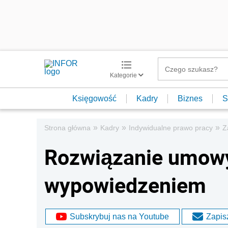
Kategorie
Księgowość
Kadry
Biznes
S
»
»
»
Strona główna
Kadry
Indywidualne prawo pracy
Z
Rozwiązanie umowy
wypowiedzeniem
Subskrybuj nas na Youtube
Zapisz