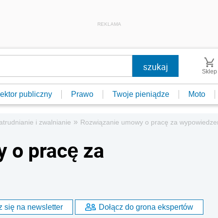
REKLAMA
Sklep
ektor publiczny
Prawo
Twoje pieniądze
Moto
»
atrudnianie i zwalnianie
Rozwiązanie umowy o pracę za wypowiedze
 o pracę za
 się na newsletter
Dołącz do grona ekspertów