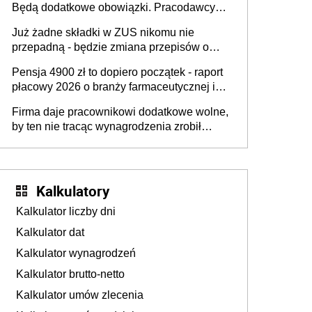
Będą dodatkowe obowiązki. Pracodawcy
na rzecz Inkluzywności w Zatrudnianiu?
dostają czas na przygotowanie się do zmian
Już żadne składki w ZUS nikomu nie
przepadną - będzie zmiana przepisów o
przedawnieniu i niepodleganiu
Pensja 4900 zł to dopiero początek - raport
ubezpieczeniom społecznym
płacowy 2026 o branży farmaceutycznej i
chemicznej
Firma daje pracownikowi dodatkowe wolne,
by ten nie tracąc wynagrodzenia zrobił
dodatkowe badania. Ten benefit się
sprawdza
Kalkulatory
Kalkulator liczby dni
Kalkulator dat
Kalkulator wynagrodzeń
Kalkulator brutto-netto
Kalkulator umów zlecenia