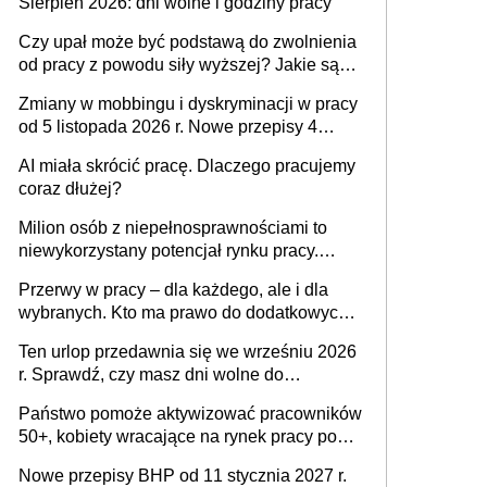
Sierpień 2026: dni wolne i godziny pracy
Czy upał może być podstawą do zwolnienia
od pracy z powodu siły wyższej? Jakie są
obowiązki pracodawcy
Zmiany w mobbingu i dyskryminacji w pracy
od 5 listopada 2026 r. Nowe przepisy 4
sierpnia zostały ogłoszone w Dzienniku
AI miała skrócić pracę. Dlaczego pracujemy
Ustaw
coraz dłużej?
Milion osób z niepełnosprawnościami to
niewykorzystany potencjał rynku pracy.
Problemem nie jest brak kandydatów,
Przerwy w pracy – dla każdego, ale i dla
dofinansowań czy refundacji, ale bariery po
wybranych. Kto ma prawo do dodatkowych
stronie systemu i świadomości
15 minut?
pracodawców [WYWIAD]
Ten urlop przedawnia się we wrześniu 2026
r. Sprawdź, czy masz dni wolne do
wykorzystania
Państwo pomoże aktywizować pracowników
50+, kobiety wracające na rynek pracy po
urodzeniu dzieci, osoby przewlekle chore i
Nowe przepisy BHP od 11 stycznia 2027 r.
osoby neuroatypowe. Powstanie Fundusz