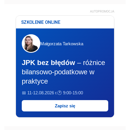
AUTOPROMOCJA
SZKOLENIE ONLINE
Małgorzata Tarkowska
JPK bez błędów
– różnice
bilansowo-podatkowe w
praktyce
📅 11-12.08.2026 r.
🕐 9:00-15:00
Zapisz się