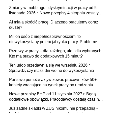
pracodawcy
Zmiany w mobbingu i dyskryminacji w pracy od 5
listopada 2026 r. Nowe przepisy 4 sierpnia zostały
ogłoszone w Dzienniku Ustaw
AI miała skrócić pracę. Dlaczego pracujemy coraz
dłużej?
Milion osób z niepełnosprawnościami to
niewykorzystany potencjał rynku pracy. Problemem
nie jest brak kandydatów, dofinansowań czy
Przerwy w pracy – dla każdego, ale i dla wybranych.
refundacji, ale bariery po stronie systemu i
Kto ma prawo do dodatkowych 15 minut?
świadomości pracodawców [WYWIAD]
Ten urlop przedawnia się we wrześniu 2026 r.
Sprawdź, czy masz dni wolne do wykorzystania
Państwo pomoże aktywizować pracowników 50+,
kobiety wracające na rynek pracy po urodzeniu
dzieci, osoby przewlekle chore i osoby
Nowe przepisy BHP od 11 stycznia 2027 r. Będą
neuroatypowe. Powstanie Fundusz na rzecz
dodatkowe obowiązki. Pracodawcy dostają czas na
Inkluzywności w Zatrudnianiu?
przygotowanie się do zmian
Już żadne składki w ZUS nikomu nie przepadną -