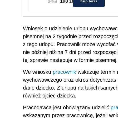
198 zł
Kup teraz
249 zł
Wniosek o udzielenie urlopu wychowawc
pisemnej na 2 tygodnie przed rozpoczęc
z tego urlopu. Pracownik może wycofać
nie później niż na 7 dni przed rozpoczę
tej sprawie następuje w formie pisemnej.
We wniosku
pracownik
wskazuje termin r
wychowawczego oraz okres dotychczas
dane dziecko. Z urlopu na takich samyc
również ojciec dziecka.
Pracodawca jest obowiązany udzielić
pr
wskazanym przez pracownicę, jeżeli wnio