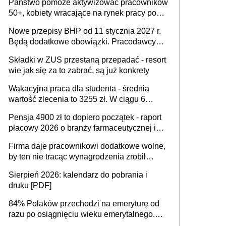
Państwo pomoże aktywizować pracowników
50+, kobiety wracające na rynek pracy po
urodzeniu dzieci, osoby przewlekle chore i
Nowe przepisy BHP od 11 stycznia 2027 r.
osoby neuroatypowe. Powstanie Fundusz
Będą dodatkowe obowiązki. Pracodawcy
na rzecz Inkluzywności w Zatrudnianiu?
dostają czas na przygotowanie się do zmian
Składki w ZUS przestaną przepadać - resort
wie jak się za to zabrać, są już konkrety
Wakacyjna praca dla studenta - średnia
wartość zlecenia to 3255 zł. W ciągu 6
miesięcy aktywny freelancer-student zarabia
Pensja 4900 zł to dopiero początek - raport
ponad 10,7 tys. zł
płacowy 2026 o branży farmaceutycznej i
chemicznej
Firma daje pracownikowi dodatkowe wolne,
by ten nie tracąc wynagrodzenia zrobił
dodatkowe badania. Ten benefit się
Sierpień 2026: kalendarz do pobrania i
sprawdza
druku [PDF]
84% Polaków przechodzi na emeryturę od
razu po osiągnięciu wieku emerytalnego.
Natomiast pokolenie X musi pracować