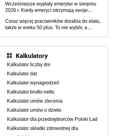
Wcześniejsze wypłaty emerytur w sierpniu
dłużej, ale czy jest w stanie? Pracownicy
2026 r. Kiedy emeryci otrzymają swoje
45+ to siła napędowa gospodarki
świadczenia?
Coraz więcej pracowników dorabia do etatu,
także w wieku 50 plus. To nie wybór, a
konieczność. Powodem są rosnące koszty
życia
Kalkulatory
Kalkulator liczby dni
Kalkulator dat
Kalkulator wynagrodzeń
Kalkulator brutto-netto
Kalkulator umów zlecenia
Kalkulator umów o dzieło
Kalkulator dla przedsiębiorców Polski Ład
Kalkulator składki zdrowotnej dla