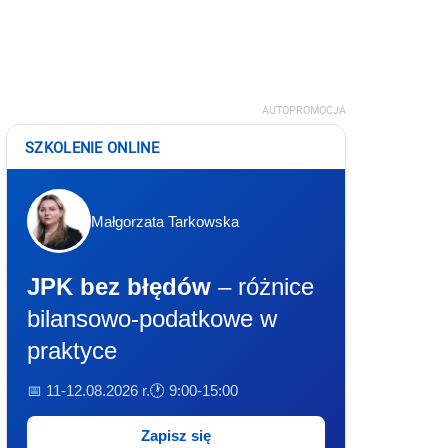
AUTOPROMOCJA
SZKOLENIE ONLINE
Małgorzata Tarkowska
JPK bez błędów
– różnice
bilansowo-podatkowe w
praktyce
📅 11-12.08.2026 r.
🕐 9:00-15:00
Zapisz się