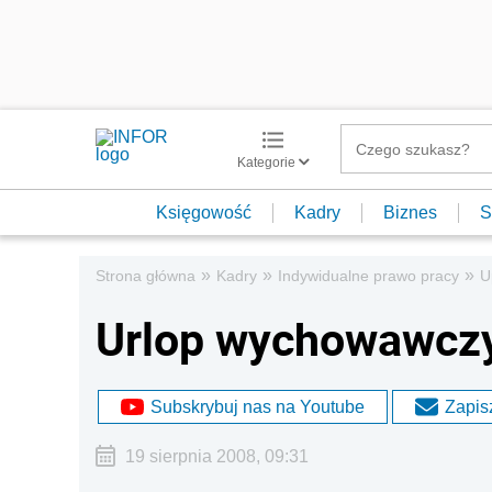
Kategorie
Księgowość
Kadry
Biznes
S
»
»
»
Strona główna
Kadry
Indywidualne prawo pracy
U
Urlop wychowawcz
Subskrybuj nas na Youtube
Zapisz
19 sierpnia 2008, 09:31