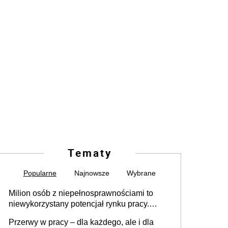
Tematy
Popularne
Najnowsze
Wybrane
Milion osób z niepełnosprawnościami to
niewykorzystany potencjał rynku pracy.
Problemem nie jest brak kandydatów,
Przerwy w pracy – dla każdego, ale i dla
dofinansowań czy refundacji, ale bariery po