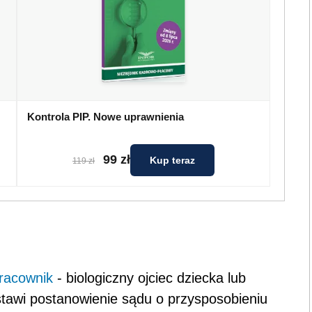
Kontrola PIP. Nowe uprawnienia
99 zł
Kup teraz
119 zł
racownik
- biologiczny ojciec dziecka lub
stawi postanowienie sądu o przysposobieniu