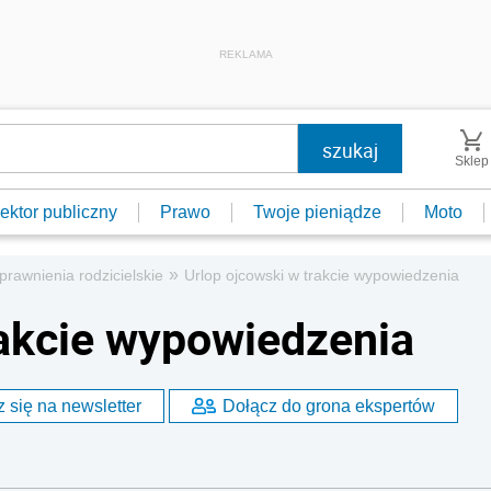
REKLAMA
Sklep
ektor publiczny
Prawo
Twoje pieniądze
Moto
»
prawnienia rodzicielskie
Urlop ojcowski w trakcie wypowiedzenia
rakcie wypowiedzenia
 się na newsletter
Dołącz do grona ekspertów