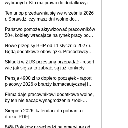
wybranych. Kto ma prawo do dodatkowych
stronie systemu i świadomości
15 minut?
pracodawców [WYWIAD]
Ten urlop przedawnia się we wrześniu 2026
r. Sprawdź, czy masz dni wolne do
wykorzystania
Państwo pomoże aktywizować pracowników
50+, kobiety wracające na rynek pracy po
urodzeniu dzieci, osoby przewlekle chore i
Nowe przepisy BHP od 11 stycznia 2027 r.
osoby neuroatypowe. Powstanie Fundusz
Będą dodatkowe obowiązki. Pracodawcy
na rzecz Inkluzywności w Zatrudnianiu?
dostają czas na przygotowanie się do zmian
Składki w ZUS przestaną przepadać - resort
wie jak się za to zabrać, są już konkrety
Pensja 4900 zł to dopiero początek - raport
płacowy 2026 o branży farmaceutycznej i
chemicznej
Firma daje pracownikowi dodatkowe wolne,
by ten nie tracąc wynagrodzenia zrobił
dodatkowe badania. Ten benefit się
Sierpień 2026: kalendarz do pobrania i
sprawdza
druku [PDF]
84% Polaków przechodzi na emeryturę od