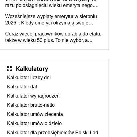
razu po osiągnięciu wieku emerytalnego.
Natomiast pokolenie X musi pracować
Wcześniejsze wypłaty emerytur w sierpniu
dłużej, ale czy jest w stanie? Pracownicy
2026 r. Kiedy emeryci otrzymają swoje
45+ to siła napędowa gospodarki
świadczenia?
Coraz więcej pracowników dorabia do etatu,
także w wieku 50 plus. To nie wybór, a
konieczność. Powodem są rosnące koszty
życia
Kalkulatory
Kalkulator liczby dni
Kalkulator dat
Kalkulator wynagrodzeń
Kalkulator brutto-netto
Kalkulator umów zlecenia
Kalkulator umów o dzieło
Kalkulator dla przedsiębiorców Polski Ład