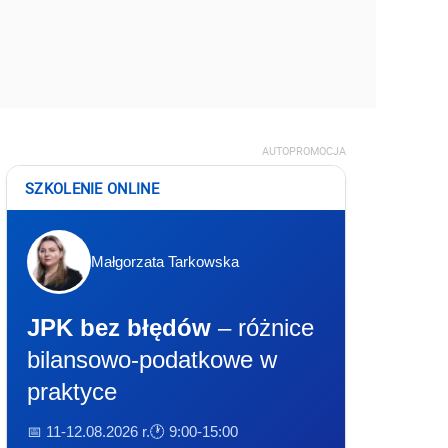
AUTOPROMOCJA
SZKOLENIE ONLINE
Małgorzata Tarkowska
JPK bez błędów
– różnice
bilansowo-podatkowe w
praktyce
📅 11-12.08.2026 r.
🕐 9:00-15:00