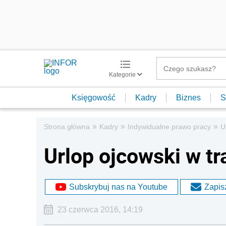
Kategorie
Księgowość
Kadry
Biznes
S
»
»
»
Strona główna
Kadry
Indywidualne prawo pracy
U
Urlop ojcowski w t
Subskrybuj nas na Youtube
Zapisz
23 czerwca 2016, 14:19