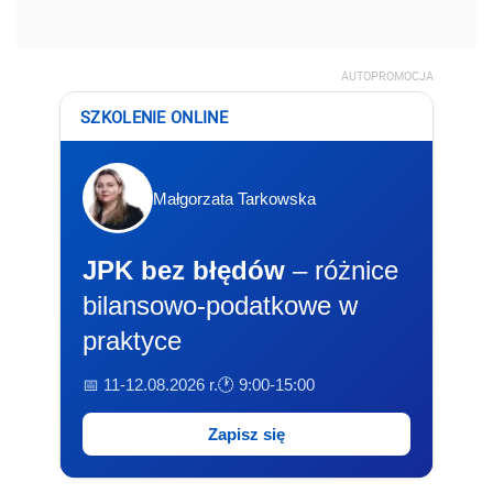
AUTOPROMOCJA
SZKOLENIE ONLINE
Małgorzata Tarkowska
JPK bez błędów
– różnice
bilansowo-podatkowe w
praktyce
📅 11-12.08.2026 r.
🕐 9:00-15:00
Zapisz się