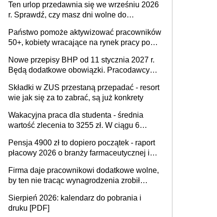
Ten urlop przedawnia się we wrześniu 2026
r. Sprawdź, czy masz dni wolne do
wykorzystania
Państwo pomoże aktywizować pracowników
50+, kobiety wracające na rynek pracy po
urodzeniu dzieci, osoby przewlekle chore i
Nowe przepisy BHP od 11 stycznia 2027 r.
osoby neuroatypowe. Powstanie Fundusz
Będą dodatkowe obowiązki. Pracodawcy
na rzecz Inkluzywności w Zatrudnianiu?
dostają czas na przygotowanie się do zmian
Składki w ZUS przestaną przepadać - resort
wie jak się za to zabrać, są już konkrety
Wakacyjna praca dla studenta - średnia
wartość zlecenia to 3255 zł. W ciągu 6
miesięcy aktywny freelancer-student zarabia
Pensja 4900 zł to dopiero początek - raport
ponad 10,7 tys. zł
płacowy 2026 o branży farmaceutycznej i
chemicznej
Firma daje pracownikowi dodatkowe wolne,
by ten nie tracąc wynagrodzenia zrobił
dodatkowe badania. Ten benefit się
Sierpień 2026: kalendarz do pobrania i
sprawdza
druku [PDF]