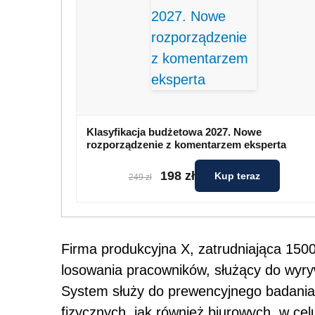
Klasyfikacja budżetowa 2027. Nowe
rozporządzenie z komentarzem eksperta
198 zł
Kup teraz
249 zł
Firma produkcyjna X, zatrudniająca 15
losowania pracowników, służący do wyr
System służy do prewencyjnego badania
fizycznych, jak również biurowych, w c