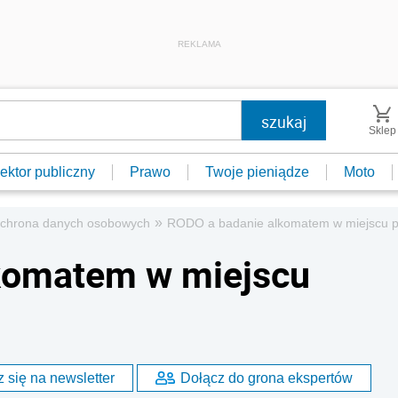
REKLAMA
Sklep
ektor publiczny
Prawo
Twoje pieniądze
Moto
»
chrona danych osobowych
RODO a badanie alkomatem w miejscu p
komatem w miejscu
 się na newsletter
Dołącz do grona ekspertów