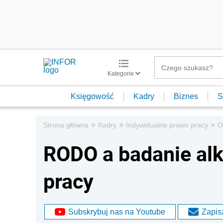
Kategorie
Księgowość
Kadry
Biznes
S
»
»
»
Strona główna
Kadry
Indywidualne prawo pracy
O
RODO a badanie al
pracy
Subskrybuj nas na Youtube
Zapisz