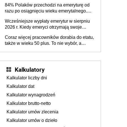
84% Polaków przechodzi na emeryturę od
razu po osiągnięciu wieku emerytalnego.
Natomiast pokolenie X musi pracować
Wcześniejsze wypłaty emerytur w sierpniu
dłużej, ale czy jest w stanie? Pracownicy
2026 r. Kiedy emeryci otrzymają swoje
45+ to siła napędowa gospodarki
świadczenia?
Coraz więcej pracowników dorabia do etatu,
także w wieku 50 plus. To nie wybór, a
konieczność. Powodem są rosnące koszty
życia
Kalkulatory
Kalkulator liczby dni
Kalkulator dat
Kalkulator wynagrodzeń
Kalkulator brutto-netto
Kalkulator umów zlecenia
Kalkulator umów o dzieło