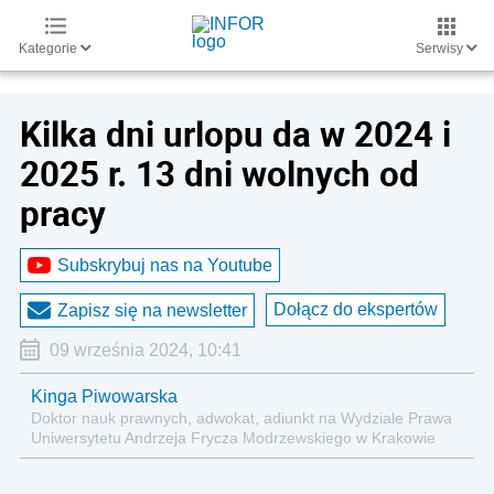
Kategorie
Serwisy
Kilka dni urlopu da w 2024 i
2025 r. 13 dni wolnych od
pracy
Subskrybuj nas na Youtube
Dołącz do ekspertów
Zapisz się na newsletter
09 września 2024, 10:41
Kinga Piwowarska
Doktor nauk prawnych, adwokat, adiunkt na Wydziale Prawa
Uniwersytetu Andrzeja Frycza Modrzewskiego w Krakowie
oraz Rzecznik Akademicki ds. równego traktowania i
przeciwdziałania dyskryminacji. Specjalizuje się w prawie