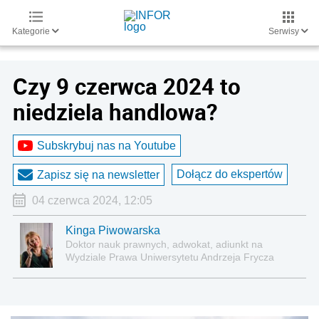
Kategorie
Serwisy
Czy 9 czerwca 2024 to
niedziela handlowa?
Subskrybuj nas na Youtube
Dołącz do ekspertów
Zapisz się na newsletter
04 czerwca 2024, 12:05
Kinga Piwowarska
Doktor nauk prawnych, adwokat, adiunkt na
Wydziale Prawa Uniwersytetu Andrzeja Frycza
Modrzewskiego w Krakowie oraz Rzecznik
Akademicki ds. równego traktowania i
przeciwdziałania dyskryminacji. Specjalizuje się w
prawie pracy, zabezpieczeniu społecznym oraz