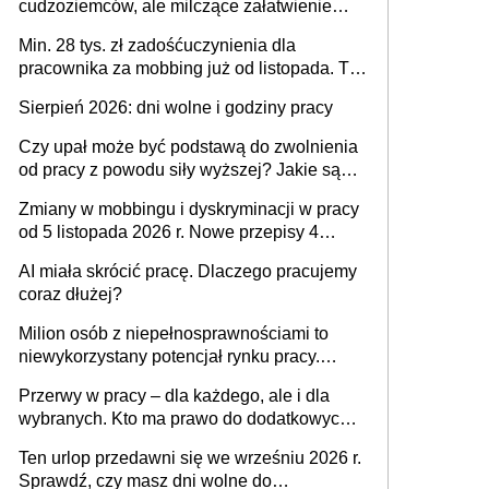
cudzoziemców, ale milczące załatwienie
spraw przewidziano tylko dla wybranych
Min. 28 tys. zł zadośćuczynienia dla
pracownika za mobbing już od listopada. To
także nieuzasadniona krytyka i izolowanie z
Sierpień 2026: dni wolne i godziny pracy
zespołu
Czy upał może być podstawą do zwolnienia
od pracy z powodu siły wyższej? Jakie są
obowiązki pracodawcy
Zmiany w mobbingu i dyskryminacji w pracy
od 5 listopada 2026 r. Nowe przepisy 4
sierpnia zostały ogłoszone w Dzienniku
AI miała skrócić pracę. Dlaczego pracujemy
Ustaw
coraz dłużej?
Milion osób z niepełnosprawnościami to
niewykorzystany potencjał rynku pracy.
Problemem nie jest brak kandydatów,
Przerwy w pracy – dla każdego, ale i dla
dofinansowań czy refundacji, ale bariery po
wybranych. Kto ma prawo do dodatkowych
stronie systemu i świadomości
15 minut?
pracodawców [WYWIAD]
Ten urlop przedawni się we wrześniu 2026 r.
Sprawdź, czy masz dni wolne do