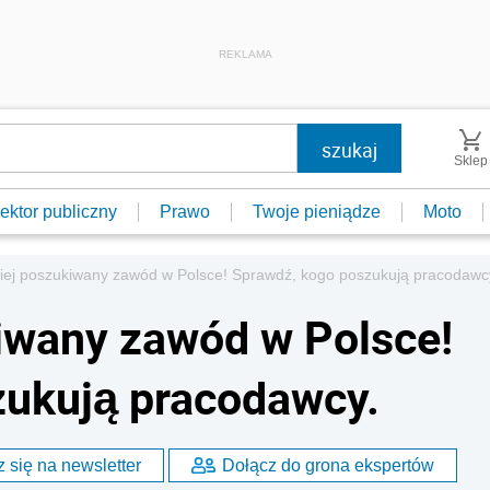
REKLAMA
Sklep
ektor publiczny
Prawo
Twoje pieniądze
Moto
iej poszukiwany zawód w Polsce! Sprawdź, kogo poszukują pracodawc
iwany zawód w Polsce!
zukują pracodawcy.
 się na newsletter
Dołącz do grona ekspertów