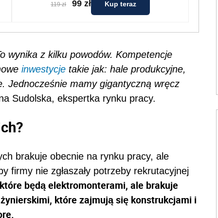
99 zł
Kup teraz
119 zł
To wynika z kilku powodów. Kompetencje
 nowe
inwestycje
takie jak: hale produkcyjne,
re. Jednocześnie mamy gigantyczną wręcz
a Sudolska, ekspertka rynku pracy.
ich?
ych brakuje obecnie na rynku pracy, ale
by firmy nie zgłaszały potrzeby rekrutacyjnej
które będą elektromonterami, ale brakuje
ynierskimi, które zajmują się konstrukcjami i
ore.