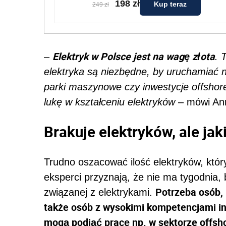
198 zł
Kup teraz
249 zł
Elektryk w Polsce jest na wagę złota
–
. 
elektryka są niezbędne, by uruchamiać
parki maszynowe czy inwestycje offsho
lukę w kształceniu elektryków
– mówi Ann
Brakuje elektryków, ale jak
Trudno oszacować ilość elektryków, któr
eksperci przyznają, że nie ma tygodnia, 
Potrzeba osób, 
związanej z elektrykami.
także osób z wysokimi kompetencjami inż
mogą podjąć pracę np. w sektorze offsh