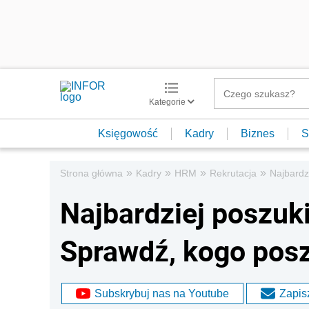
Kategorie
Księgowość
Kadry
Biznes
S
»
»
»
»
Strona główna
Kadry
HRM
Rekrutacja
Najbardz
Najbardziej poszuk
Sprawdź, kogo pos
Subskrybuj nas na Youtube
Zapisz