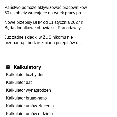
wykorzystania
Państwo pomoże aktywizować pracowników
50+, kobiety wracające na rynek pracy po
urodzeniu dzieci, osoby przewlekle chore i
Nowe przepisy BHP od 11 stycznia 2027 r.
osoby neuroatypowe. Powstanie Fundusz
Będą dodatkowe obowiązki. Pracodawcy
na rzecz Inkluzywności w Zatrudnianiu?
dostają czas na przygotowanie się do zmian
Już żadne składki w ZUS nikomu nie
przepadną - będzie zmiana przepisów o
przedawnieniu i niepodleganiu
ubezpieczeniom społecznym
Kalkulatory
Kalkulator liczby dni
Kalkulator dat
Kalkulator wynagrodzeń
Kalkulator brutto-netto
Kalkulator umów zlecenia
Kalkulator umów o dzieło