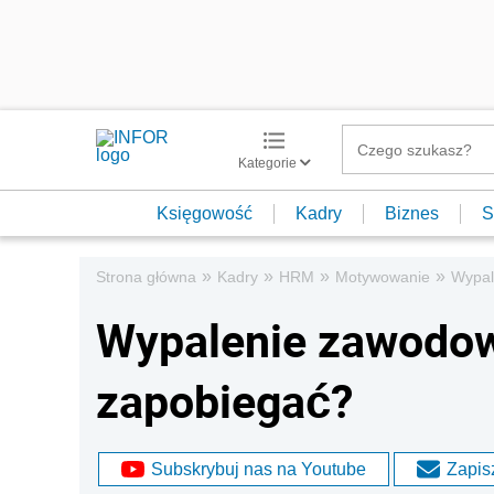
Kategorie
Księgowość
Kadry
Biznes
S
»
»
»
»
Strona główna
Kadry
HRM
Motywowanie
Wypal
Wypalenie zawodow
zapobiegać?
Subskrybuj nas na Youtube
Zapisz