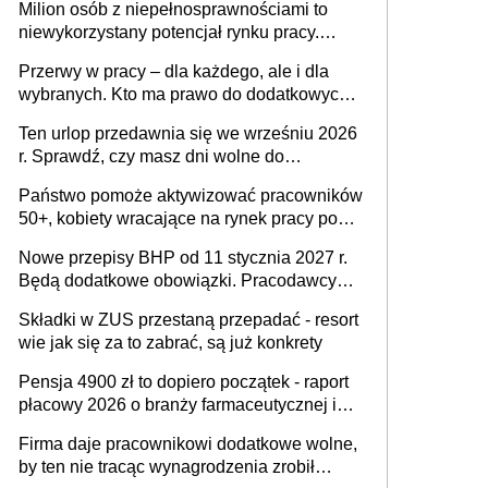
Milion osób z niepełnosprawnościami to
niewykorzystany potencjał rynku pracy.
Problemem nie jest brak kandydatów,
Przerwy w pracy – dla każdego, ale i dla
dofinansowań czy refundacji, ale bariery po
wybranych. Kto ma prawo do dodatkowych
stronie systemu i świadomości
15 minut?
pracodawców [WYWIAD]
Ten urlop przedawnia się we wrześniu 2026
r. Sprawdź, czy masz dni wolne do
wykorzystania
Państwo pomoże aktywizować pracowników
50+, kobiety wracające na rynek pracy po
urodzeniu dzieci, osoby przewlekle chore i
Nowe przepisy BHP od 11 stycznia 2027 r.
osoby neuroatypowe. Powstanie Fundusz
Będą dodatkowe obowiązki. Pracodawcy
na rzecz Inkluzywności w Zatrudnianiu?
dostają czas na przygotowanie się do zmian
Składki w ZUS przestaną przepadać - resort
wie jak się za to zabrać, są już konkrety
Pensja 4900 zł to dopiero początek - raport
płacowy 2026 o branży farmaceutycznej i
chemicznej
Firma daje pracownikowi dodatkowe wolne,
by ten nie tracąc wynagrodzenia zrobił