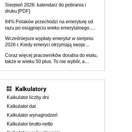
dodatkowe badania. Ten benefit się
Sierpień 2026: kalendarz do pobrania i
sprawdza
druku [PDF]
84% Polaków przechodzi na emeryturę od
razu po osiągnięciu wieku emerytalnego.
Natomiast pokolenie X musi pracować
Wcześniejsze wypłaty emerytur w sierpniu
dłużej, ale czy jest w stanie? Pracownicy
2026 r. Kiedy emeryci otrzymają swoje
45+ to siła napędowa gospodarki
świadczenia?
Coraz więcej pracowników dorabia do etatu,
także w wieku 50 plus. To nie wybór, a
konieczność. Powodem są rosnące koszty
życia
Kalkulatory
Kalkulator liczby dni
Kalkulator dat
Kalkulator wynagrodzeń
Kalkulator brutto-netto