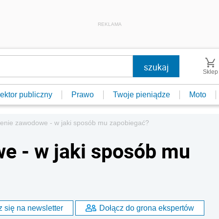
REKLAMA
Sklep
ektor publiczny
Prawo
Twoje pieniądze
Moto
enie zawodowe - w jaki sposób mu zapobiegać?
e - w jaki sposób mu
 się na newsletter
Dołącz do grona ekspertów