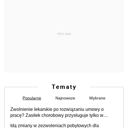
REKLAMA
Tematy
Popularne
Najnowsze
Wybrane
Zwolnienie lekarskie po rozwiązaniu umowy o
pracę? Zasiłek chorobowy przysługuje tylko w
przypadku zachorowania w ciągu 14 dni od ustania
Idą zmiany w zezwoleniach pobytowych dla
stosunku pracy