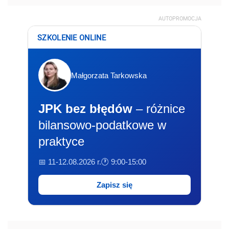
AUTOPROMOCJA
SZKOLENIE ONLINE
Małgorzata Tarkowska
JPK bez błędów
– różnice
bilansowo-podatkowe w
praktyce
📅 11-12.08.2026 r.
🕐 9:00-15:00
Zapisz się