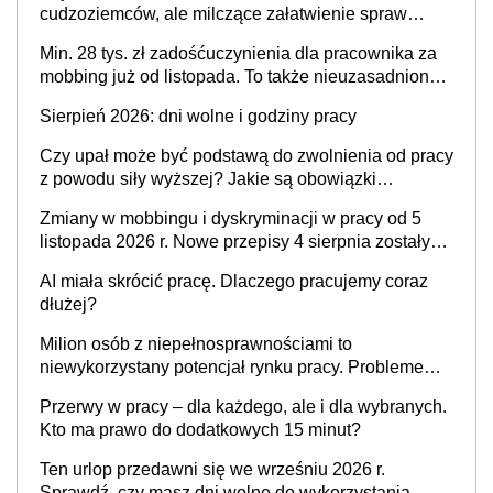
cudzoziemców, ale milczące załatwienie spraw
przewidziano tylko dla wybranych
Min. 28 tys. zł zadośćuczynienia dla pracownika za
mobbing już od listopada. To także nieuzasadniona
krytyka i izolowanie z zespołu
Sierpień 2026: dni wolne i godziny pracy
Czy upał może być podstawą do zwolnienia od pracy
z powodu siły wyższej? Jakie są obowiązki
pracodawcy
Zmiany w mobbingu i dyskryminacji w pracy od 5
listopada 2026 r. Nowe przepisy 4 sierpnia zostały
ogłoszone w Dzienniku Ustaw
AI miała skrócić pracę. Dlaczego pracujemy coraz
dłużej?
Milion osób z niepełnosprawnościami to
niewykorzystany potencjał rynku pracy. Problemem
nie jest brak kandydatów, dofinansowań czy
Przerwy w pracy – dla każdego, ale i dla wybranych.
refundacji, ale bariery po stronie systemu i
Kto ma prawo do dodatkowych 15 minut?
świadomości pracodawców [WYWIAD]
Ten urlop przedawni się we wrześniu 2026 r.
Sprawdź, czy masz dni wolne do wykorzystania