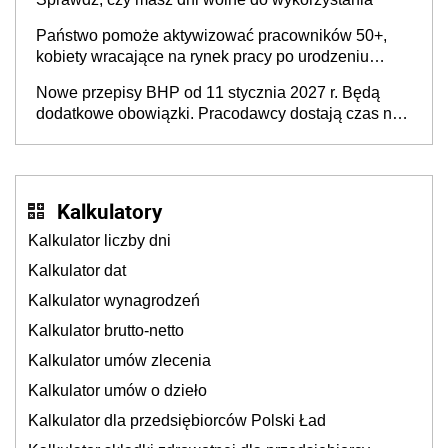
Państwo pomoże aktywizować pracowników 50+,
kobiety wracające na rynek pracy po urodzeniu
dzieci, osoby przewlekle chore i osoby
Nowe przepisy BHP od 11 stycznia 2027 r. Będą
neuroatypowe. Powstanie Fundusz na rzecz
dodatkowe obowiązki. Pracodawcy dostają czas na
Inkluzywności w Zatrudnianiu?
przygotowanie się do zmian
Kalkulatory
Kalkulator liczby dni
Kalkulator dat
Kalkulator wynagrodzeń
Kalkulator brutto-netto
Kalkulator umów zlecenia
Kalkulator umów o dzieło
Kalkulator dla przedsiębiorców Polski Ład