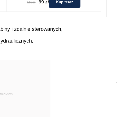
99 zł
Kup teraz
119 zł
biny i zdalnie sterowanych,
hydraulicznych,
,
REKLAMA