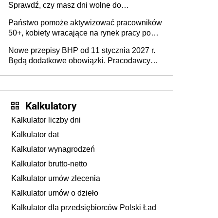
Sprawdź, czy masz dni wolne do
wykorzystania
Państwo pomoże aktywizować pracowników
50+, kobiety wracające na rynek pracy po
urodzeniu dzieci, osoby przewlekle chore i
Nowe przepisy BHP od 11 stycznia 2027 r.
osoby neuroatypowe. Powstanie Fundusz
Będą dodatkowe obowiązki. Pracodawcy
na rzecz Inkluzywności w Zatrudnianiu?
dostają czas na przygotowanie się do zmian
Kalkulatory
Kalkulator liczby dni
Kalkulator dat
Kalkulator wynagrodzeń
Kalkulator brutto-netto
Kalkulator umów zlecenia
Kalkulator umów o dzieło
Kalkulator dla przedsiębiorców Polski Ład