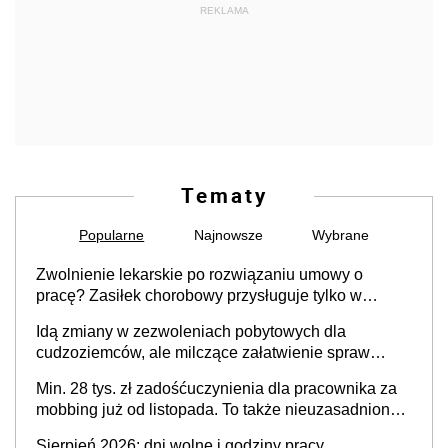
REKLAMA
Tematy
Popularne
Najnowsze
Wybrane
Zwolnienie lekarskie po rozwiązaniu umowy o
pracę? Zasiłek chorobowy przysługuje tylko w
przypadku zachorowania w ciągu 14 dni od ustania
Idą zmiany w zezwoleniach pobytowych dla
stosunku pracy
cudzoziemców, ale milczące załatwienie spraw
przewidziano tylko dla wybranych
Min. 28 tys. zł zadośćuczynienia dla pracownika za
mobbing już od listopada. To także nieuzasadniona
krytyka i izolowanie z zespołu
Sierpień 2026: dni wolne i godziny pracy