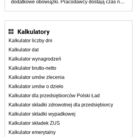
dodatkowe obowiązki. Pracodawcy dostają czas na
Inkluzywności w Zatrudnianiu?
przygotowanie się do zmian
Kalkulatory
Kalkulator liczby dni
Kalkulator dat
Kalkulator wynagrodzeń
Kalkulator brutto-netto
Kalkulator umów zlecenia
Kalkulator umów o dzieło
Kalkulator dla przedsiębiorców Polski Ład
Kalkulator składki zdrowotnej dla przedsiębiorcy
Kalkulator składki wypadkowej
Kalkulator składek ZUS
Kalkulator emerytalny