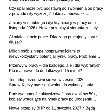
Czy upał może być podstawą do zwolnienia od pracy
z powodu siły wyższej? Jakie są obowiązki
pracodawcy
Zmiany w mobbingu i dyskryminacji w pracy od 5
listopada 2026 r. Nowe przepisy 4 sierpnia zostały
ogłoszone w Dzienniku Ustaw
AI miała skrócić pracę. Dlaczego pracujemy coraz
dłużej?
Milion osób z niepełnosprawnościami to
niewykorzystany potencjał rynku pracy. Problemem
nie jest brak kandydatów, dofinansowań czy
Przerwy w pracy – dla każdego, ale i dla wybranych.
refundacji, ale bariery po stronie systemu i
Kto ma prawo do dodatkowych 15 minut?
świadomości pracodawców [WYWIAD]
Ten urlop przedawni się we wrześniu 2026 r.
Sprawdź, czy masz dni wolne do wykorzystania
Państwo pomoże aktywizować pracowników 50+,
kobiety wracające na rynek pracy po urodzeniu
dzieci, osoby przewlekle chore i osoby
Nowe przepisy BHP od 11 stycznia 2027 r. Będą
neuroatypowe. Powstanie Fundusz na rzecz