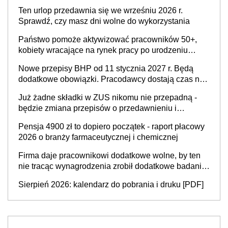
Ten urlop przedawnia się we wrześniu 2026 r.
Sprawdź, czy masz dni wolne do wykorzystania
Państwo pomoże aktywizować pracowników 50+,
kobiety wracające na rynek pracy po urodzeniu
dzieci, osoby przewlekle chore i osoby
Nowe przepisy BHP od 11 stycznia 2027 r. Będą
neuroatypowe. Powstanie Fundusz na rzecz
dodatkowe obowiązki. Pracodawcy dostają czas na
Inkluzywności w Zatrudnianiu?
przygotowanie się do zmian
Już żadne składki w ZUS nikomu nie przepadną -
będzie zmiana przepisów o przedawnieniu i
niepodleganiu ubezpieczeniom społecznym
Pensja 4900 zł to dopiero początek - raport płacowy
2026 o branży farmaceutycznej i chemicznej
Firma daje pracownikowi dodatkowe wolne, by ten
nie tracąc wynagrodzenia zrobił dodatkowe badania.
Ten benefit się sprawdza
Sierpień 2026: kalendarz do pobrania i druku [PDF]