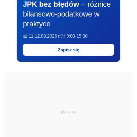
JPK bez błędów
– różnice
bilansowo-podatkowe w
praktyce
📅 11-12.08.2026 r.
🕐 9:00-15:00
Zapisz się
REKLAMA