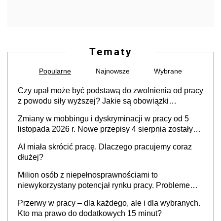
Tematy
Popularne
Najnowsze
Wybrane
Czy upał może być podstawą do zwolnienia od pracy
z powodu siły wyższej? Jakie są obowiązki
pracodawcy
Zmiany w mobbingu i dyskryminacji w pracy od 5
listopada 2026 r. Nowe przepisy 4 sierpnia zostały
ogłoszone w Dzienniku Ustaw
AI miała skrócić pracę. Dlaczego pracujemy coraz
dłużej?
Milion osób z niepełnosprawnościami to
niewykorzystany potencjał rynku pracy. Problemem
nie jest brak kandydatów, dofinansowań czy
Przerwy w pracy – dla każdego, ale i dla wybranych.
refundacji, ale bariery po stronie systemu i
Kto ma prawo do dodatkowych 15 minut?
świadomości pracodawców [WYWIAD]