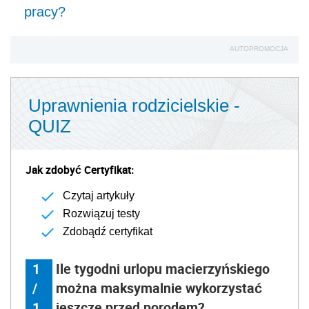
pracy?
AUTOPROMOCJA
Uprawnienia rodzicielskie -
QUIZ
Jak zdobyć Certyfikat:
Czytaj artykuły
Rozwiązuj testy
Zdobądź certyfikat
1
Ile tygodni urlopu macierzyńskiego
/
można maksymalnie wykorzystać
1
jeszcze przed porodem?