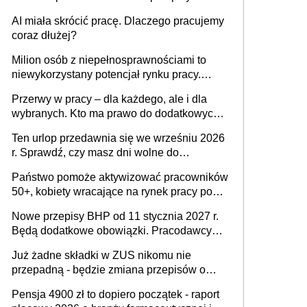
sierpnia zostały ogłoszone w Dzienniku
AI miała skrócić pracę. Dlaczego pracujemy
Ustaw
coraz dłużej?
Milion osób z niepełnosprawnościami to
niewykorzystany potencjał rynku pracy.
Problemem nie jest brak kandydatów,
Przerwy w pracy – dla każdego, ale i dla
dofinansowań czy refundacji, ale bariery po
wybranych. Kto ma prawo do dodatkowych
stronie systemu i świadomości
15 minut?
pracodawców [WYWIAD]
Ten urlop przedawnia się we wrześniu 2026
r. Sprawdź, czy masz dni wolne do
wykorzystania
Państwo pomoże aktywizować pracowników
50+, kobiety wracające na rynek pracy po
urodzeniu dzieci, osoby przewlekle chore i
Nowe przepisy BHP od 11 stycznia 2027 r.
osoby neuroatypowe. Powstanie Fundusz
Będą dodatkowe obowiązki. Pracodawcy
na rzecz Inkluzywności w Zatrudnianiu?
dostają czas na przygotowanie się do zmian
Już żadne składki w ZUS nikomu nie
przepadną - będzie zmiana przepisów o
przedawnieniu i niepodleganiu
Pensja 4900 zł to dopiero początek - raport
ubezpieczeniom społecznym