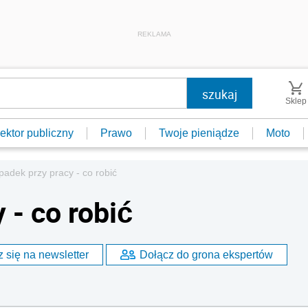
REKLAMA
Sklep
ektor publiczny
Prawo
Twoje pieniądze
Moto
adek przy pracy - co robić
 - co robić
 się na newsletter
Dołącz do grona ekspertów