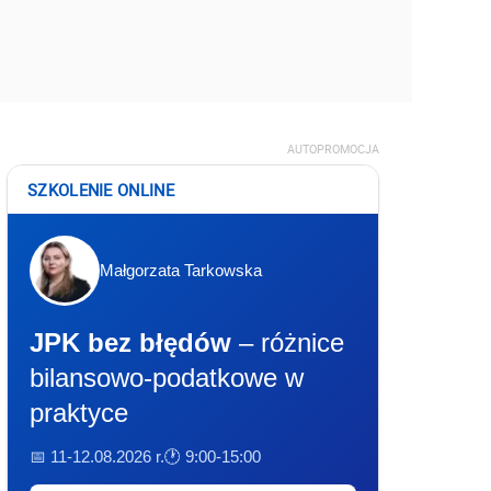
AUTOPROMOCJA
SZKOLENIE ONLINE
Małgorzata Tarkowska
JPK bez błędów
– różnice
bilansowo-podatkowe w
praktyce
📅 11-12.08.2026 r.
🕐 9:00-15:00