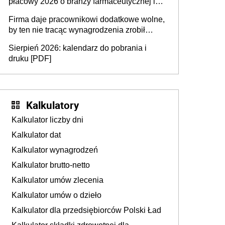
płacowy 2026 o branży farmaceutycznej i
chemicznej
Firma daje pracownikowi dodatkowe wolne,
by ten nie tracąc wynagrodzenia zrobił
dodatkowe badania. Ten benefit się
Sierpień 2026: kalendarz do pobrania i
sprawdza
druku [PDF]
Kalkulatory
Kalkulator liczby dni
Kalkulator dat
Kalkulator wynagrodzeń
Kalkulator brutto-netto
Kalkulator umów zlecenia
Kalkulator umów o dzieło
Kalkulator dla przedsiębiorców Polski Ład