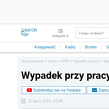
Kategorie
Księgowość
Kadry
Biznes
S
»
»
»
»
Strona główna
Kadry
BHP
Wypadki w pracy
Wyp
Wypadek przy pracy
Subskrybuj nas na Youtube
Zapisz
22 lipca 2019, 10:48