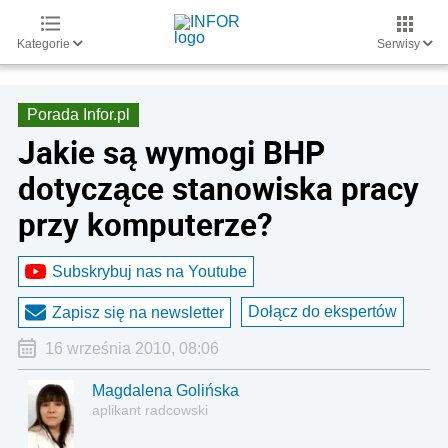
Kategorie
Serwisy
Porada Infor.pl
Jakie są wymogi BHP
dotyczące stanowiska pracy
przy komputerze?
Subskrybuj nas na Youtube
Dołącz do ekspertów
Zapisz się na newsletter
16 września 2010, 08:06
Magdalena Golińska
aplikant radcowski