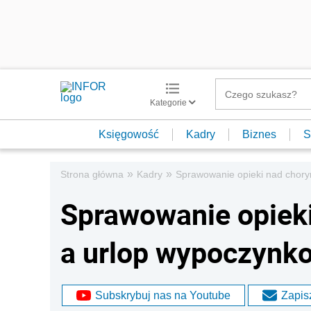
Kategorie
Księgowość
Kadry
Biznes
S
»
»
Strona główna
Kadry
Sprawowanie opieki nad chor
Sprawowanie opiek
a urlop wypoczynk
Subskrybuj nas na Youtube
Zapisz