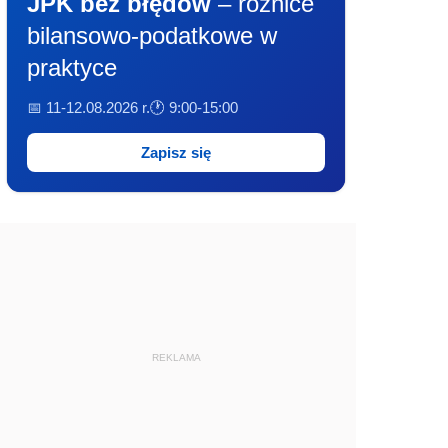
JPK bez błędów
– różnice
bilansowo-podatkowe w
praktyce
📅 11-12.08.2026 r.
🕐 9:00-15:00
Zapisz się
REKLAMA