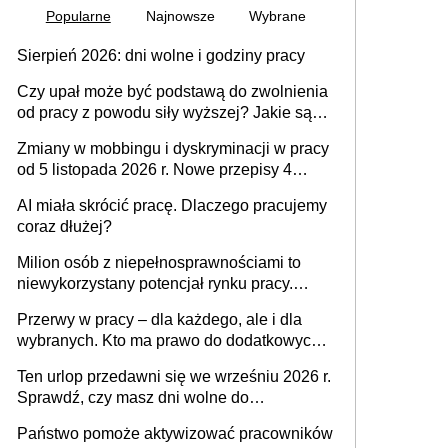
Popularne
Najnowsze
Wybrane
Sierpień 2026: dni wolne i godziny pracy
Czy upał może być podstawą do zwolnienia
od pracy z powodu siły wyższej? Jakie są
obowiązki pracodawcy
Zmiany w mobbingu i dyskryminacji w pracy
od 5 listopada 2026 r. Nowe przepisy 4
sierpnia zostały ogłoszone w Dzienniku
AI miała skrócić pracę. Dlaczego pracujemy
Ustaw
coraz dłużej?
Milion osób z niepełnosprawnościami to
niewykorzystany potencjał rynku pracy.
Problemem nie jest brak kandydatów,
Przerwy w pracy – dla każdego, ale i dla
dofinansowań czy refundacji, ale bariery po
wybranych. Kto ma prawo do dodatkowych
stronie systemu i świadomości
15 minut?
pracodawców [WYWIAD]
Ten urlop przedawni się we wrześniu 2026 r.
Sprawdź, czy masz dni wolne do
wykorzystania
Państwo pomoże aktywizować pracowników