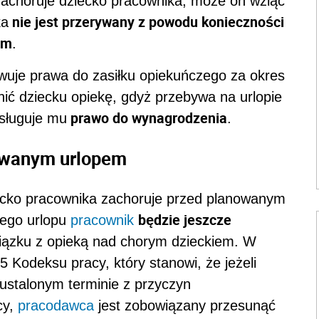
zachoruje dziecko pracownika, może on wziąć
nie jest przerywany z powodu konieczności
ka
em
.
wuje prawa do zasiłku opiekuńczego za okres
ć dziecku opiekę, gdyż przebywa na urlopie
prawo do wynagrodzenia
sługuje mu
.
owanym urlopem
iecko pracownika zachoruje przed planowanym
będzie jeszcze
nego urlopu
pracownik
ązku z opieką nad chorym dzieckiem. W
 Kodeksu pracy, który stanowi, że jeżeli
ustalonym terminie z przyczyn
cy,
pracodawca
jest zobowiązany przesunąć