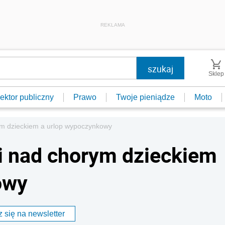
REKLAMA
Sklep
ektor publiczny
Prawo
Twoje pieniądze
Moto
ym dzieckiem a urlop wypoczynkowy
i nad chorym dzieckiem
owy
 się na newsletter