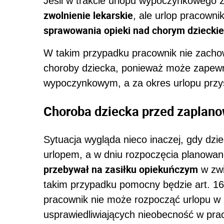
Jeśli w trakcie urlopu wypoczynkowego 
zwolnienie lekarskie
, ale urlop pracowni
sprawowania opieki nad chorym dziecki
W takim przypadku pracownik nie zacho
choroby dziecka, ponieważ może zapewni
wypoczynkowym, a za okres urlopu przy
Choroba dziecka przed zaplan
Sytuacja wygląda nieco inaczej, gdy dz
urlopem, a w dniu rozpoczęcia planowa
przebywał na zasiłku opiekuńczym
w zwi
takim przypadku pomocny będzie art. 165
pracownik nie może rozpocząć urlopu w 
usprawiedliwiających nieobecność w pra