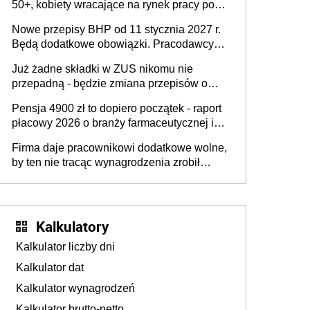
50+, kobiety wracające na rynek pracy po
urodzeniu dzieci, osoby przewlekle chore i
Nowe przepisy BHP od 11 stycznia 2027 r.
osoby neuroatypowe. Powstanie Fundusz
Będą dodatkowe obowiązki. Pracodawcy
na rzecz Inkluzywności w Zatrudnianiu?
dostają czas na przygotowanie się do zmian
Już żadne składki w ZUS nikomu nie
przepadną - będzie zmiana przepisów o
przedawnieniu i niepodleganiu
Pensja 4900 zł to dopiero początek - raport
ubezpieczeniom społecznym
płacowy 2026 o branży farmaceutycznej i
chemicznej
Firma daje pracownikowi dodatkowe wolne,
by ten nie tracąc wynagrodzenia zrobił
dodatkowe badania. Ten benefit się
sprawdza
Kalkulatory
Kalkulator liczby dni
Kalkulator dat
Kalkulator wynagrodzeń
Kalkulator brutto-netto