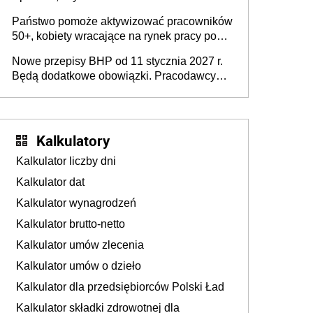
wykorzystania
Państwo pomoże aktywizować pracowników
50+, kobiety wracające na rynek pracy po
urodzeniu dzieci, osoby przewlekle chore i
Nowe przepisy BHP od 11 stycznia 2027 r.
osoby neuroatypowe. Powstanie Fundusz
Będą dodatkowe obowiązki. Pracodawcy
na rzecz Inkluzywności w Zatrudnianiu?
dostają czas na przygotowanie się do zmian
Kalkulatory
Kalkulator liczby dni
Kalkulator dat
Kalkulator wynagrodzeń
Kalkulator brutto-netto
Kalkulator umów zlecenia
Kalkulator umów o dzieło
Kalkulator dla przedsiębiorców Polski Ład
Kalkulator składki zdrowotnej dla