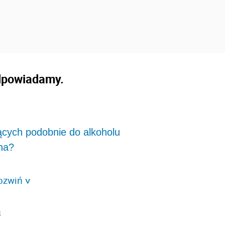
Odpowiadamy.
ących podobnie do alkoholu
ana?
ozwiń
>
a