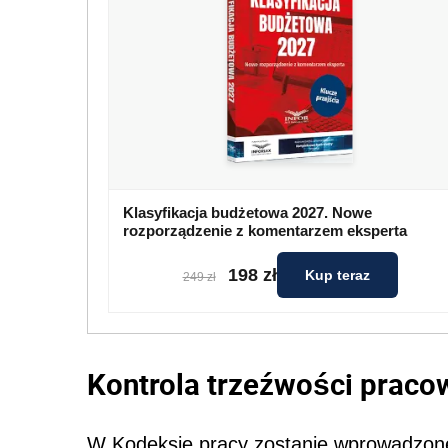
Klasyfikacja budżetowa 2027. Nowe
rozporządzenie z komentarzem eksperta
198 zł
Kup teraz
249 zł
Kontrola trzeźwości praco
W Kodeksie pracy zostanie wprowadzon