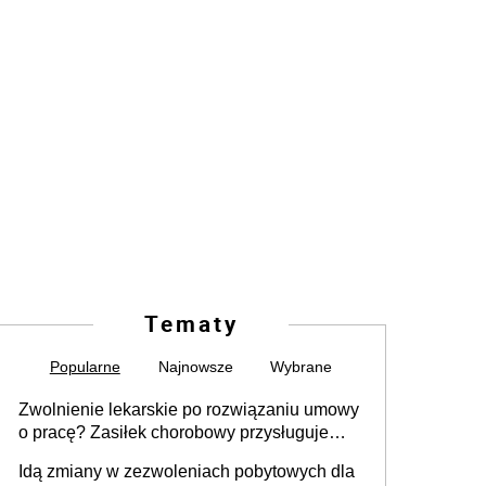
Tematy
Popularne
Najnowsze
Wybrane
Zwolnienie lekarskie po rozwiązaniu umowy
o pracę? Zasiłek chorobowy przysługuje
tylko w przypadku zachorowania w ciągu 14
Idą zmiany w zezwoleniach pobytowych dla
dni od ustania stosunku pracy