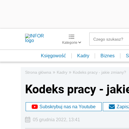
Kategorie
Księgowość
Kadry
Biznes
S
»
»
Strona główna
Kadry
Kodeks pracy - jakie zmiany?
Kodeks pracy - jak
Subskrybuj nas na Youtube
Zapisz
05 grudnia 2022, 13:41