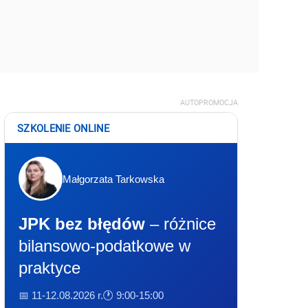
AUTOPROMOCJA
SZKOLENIE ONLINE
Małgorzata Tarkowska
JPK bez błędów
– różnice
bilansowo-podatkowe w
praktyce
📅 11-12.08.2026 r.
🕐 9:00-15:00