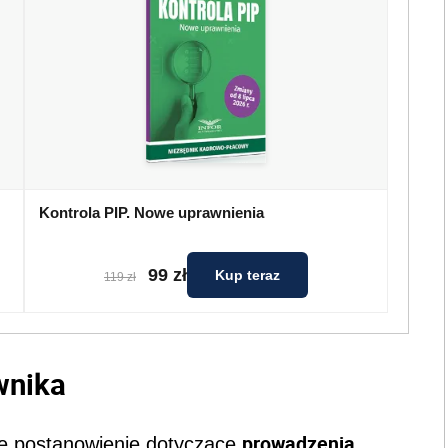
Kontrola PIP. Nowe uprawnienia
99 zł
Kup teraz
119 zł
wnika
prowadzenia
e postanowienie dotyczące