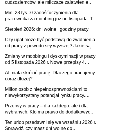
cudzoziemców, ale milczące załatwienie
spraw przewidziano tylko dla wybranych
Min. 28 tys. zł zadośćuczynienia dla
pracownika za mobbing już od listopada. To
także nieuzasadniona krytyka i izolowanie z
Sierpień 2026: dni wolne i godziny pracy
zespołu
Czy upał może być podstawą do zwolnienia
od pracy z powodu siły wyższej? Jakie są
obowiązki pracodawcy
Zmiany w mobbingu i dyskryminacji w pracy
od 5 listopada 2026 r. Nowe przepisy 4
sierpnia zostały ogłoszone w Dzienniku
AI miała skrócić pracę. Dlaczego pracujemy
Ustaw
coraz dłużej?
Milion osób z niepełnosprawnościami to
niewykorzystany potencjał rynku pracy.
Problemem nie jest brak kandydatów,
Przerwy w pracy – dla każdego, ale i dla
dofinansowań czy refundacji, ale bariery po
wybranych. Kto ma prawo do dodatkowych
stronie systemu i świadomości
15 minut?
pracodawców [WYWIAD]
Ten urlop przedawni się we wrześniu 2026 r.
Sprawdź, czy masz dni wolne do