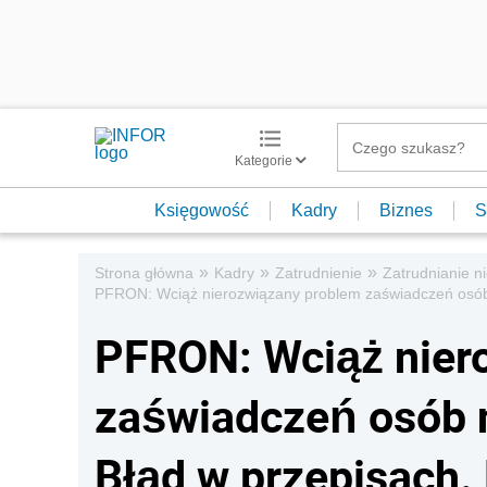
Kategorie
Księgowość
Kadry
Biznes
S
»
»
»
Strona główna
Kadry
Zatrudnienie
Zatrudnianie 
PFRON: Wciąż nierozwiązany problem zaświadczeń osób n
PFRON: Wciąż nier
zaświadczeń osób 
Błąd w przepisach. 