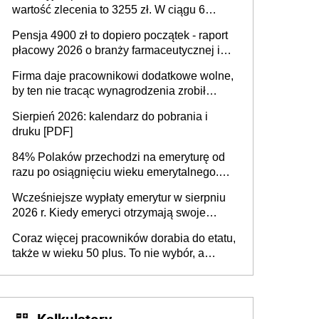
wartość zlecenia to 3255 zł. W ciągu 6
miesięcy aktywny freelancer-student zarabia
Pensja 4900 zł to dopiero początek - raport
ponad 10,7 tys. zł
płacowy 2026 o branży farmaceutycznej i
chemicznej
Firma daje pracownikowi dodatkowe wolne,
by ten nie tracąc wynagrodzenia zrobił
dodatkowe badania. Ten benefit się
Sierpień 2026: kalendarz do pobrania i
sprawdza
druku [PDF]
84% Polaków przechodzi na emeryturę od
razu po osiągnięciu wieku emerytalnego.
Natomiast pokolenie X musi pracować
Wcześniejsze wypłaty emerytur w sierpniu
dłużej, ale czy jest w stanie? Pracownicy
2026 r. Kiedy emeryci otrzymają swoje
45+ to siła napędowa gospodarki
świadczenia?
Coraz więcej pracowników dorabia do etatu,
także w wieku 50 plus. To nie wybór, a
konieczność. Powodem są rosnące koszty
życia
Kalkulatory