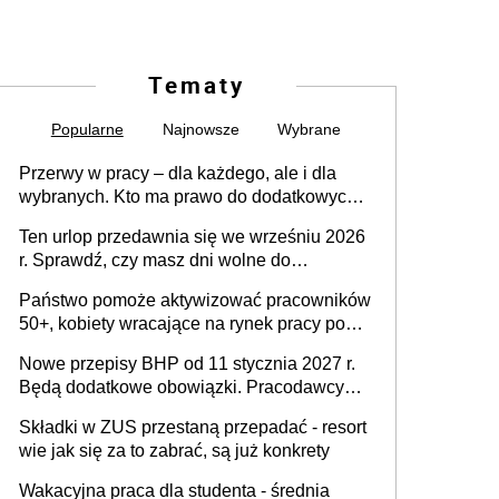
Tematy
Popularne
Najnowsze
Wybrane
Przerwy w pracy – dla każdego, ale i dla
wybranych. Kto ma prawo do dodatkowych
15 minut?
Ten urlop przedawnia się we wrześniu 2026
r. Sprawdź, czy masz dni wolne do
wykorzystania
Państwo pomoże aktywizować pracowników
50+, kobiety wracające na rynek pracy po
urodzeniu dzieci, osoby przewlekle chore i
Nowe przepisy BHP od 11 stycznia 2027 r.
osoby neuroatypowe. Powstanie Fundusz
Będą dodatkowe obowiązki. Pracodawcy
na rzecz Inkluzywności w Zatrudnianiu?
dostają czas na przygotowanie się do zmian
Składki w ZUS przestaną przepadać - resort
wie jak się za to zabrać, są już konkrety
Wakacyjna praca dla studenta - średnia