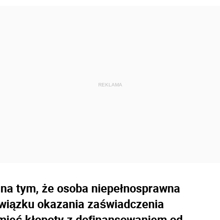
 na tym, że osoba niepełnosprawna
wiązku okazania zaświadczenia
mieć kłopoty z dofinansowaniem od