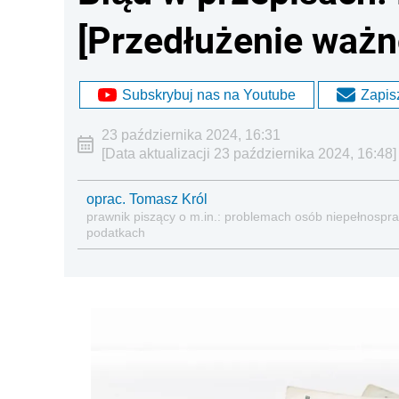
[Przedłużenie ważn
Subskrybuj nas na Youtube
Zapisz
23 października 2024, 16:31
[Data aktualizacji 23 października 2024, 16:48]
oprac. Tomasz Król
prawnik piszący o m.in.: problemach osób niepełnospraw
podatkach