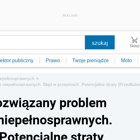
REKLAMA
Sklep
ektor publiczny
Prawo
Twoje pieniądze
Moto
»
niepełnosprawnych
iepełnosprawnych. Błąd w przepisach. Potencjalne straty [Przedłuże
ozwiązany problem
niepełnosprawnych.
Potencjalne straty