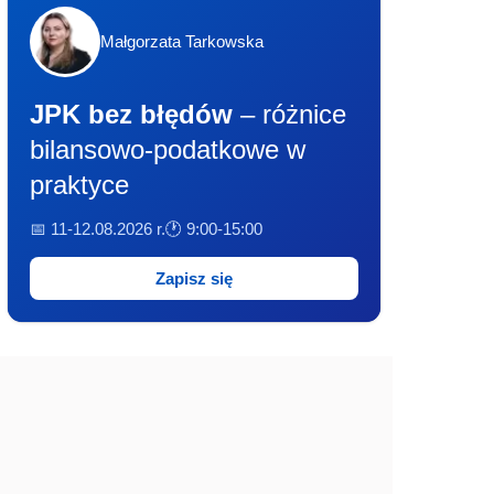
Małgorzata Tarkowska
JPK bez błędów
– różnice
bilansowo-podatkowe w
praktyce
📅 11-12.08.2026 r.
🕐 9:00-15:00
Zapisz się