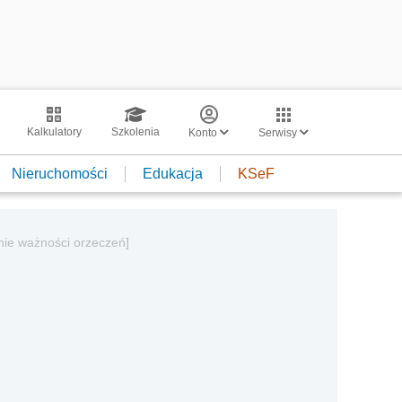
Kalkulatory
Szkolenia
Konto
Serwisy
Nieruchomości
Edukacja
KSeF
nie ważności orzeczeń]