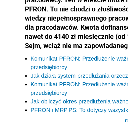
PFRON. Tu nie chodzi o złośliwość
wiedzy niepełnosprawnego pracow
dla pracodawców. Kwota dofinanso
nawet do 4140 zł miesięcznie (od 1
Sejm, wciąż nie ma zapowiadanego
Komunikat PFRON: Przedłużenie ważno
przedsiębiorcy
Jak działa system przedłużania orzec
Komunikat PFRON: Przedłużenie ważno
przedsiębiorcy
Jak obliczyć okres przedłużenia ważn
PFRON i MRPiPS: To dotyczy wszystki
r