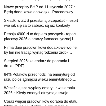
urodzeniu dzieci, osoby przewlekle chore i
Nowe przepisy BHP od 11 stycznia 2027 r.
osoby neuroatypowe. Powstanie Fundusz
Będą dodatkowe obowiązki. Pracodawcy
na rzecz Inkluzywności w Zatrudnianiu?
dostają czas na przygotowanie się do zmian
Składki w ZUS przestaną przepadać - resort
wie jak się za to zabrać, są już konkrety
Pensja 4900 zł to dopiero początek - raport
płacowy 2026 o branży farmaceutycznej i
chemicznej
Firma daje pracownikowi dodatkowe wolne,
by ten nie tracąc wynagrodzenia zrobił
dodatkowe badania. Ten benefit się
Sierpień 2026: kalendarz do pobrania i
sprawdza
druku [PDF]
84% Polaków przechodzi na emeryturę od
razu po osiągnięciu wieku emerytalnego.
Natomiast pokolenie X musi pracować
Wcześniejsze wypłaty emerytur w sierpniu
dłużej, ale czy jest w stanie? Pracownicy
2026 r. Kiedy emeryci otrzymają swoje
45+ to siła napędowa gospodarki
świadczenia?
Coraz więcej pracowników dorabia do etatu,