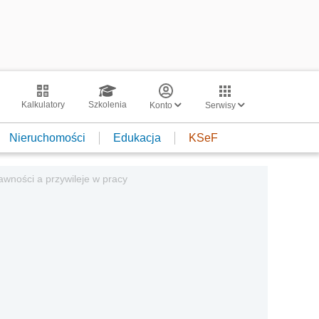
Kalkulatory
Szkolenia
Konto
Serwisy
Nieruchomości
Edukacja
KSeF
awności a przywileje w pracy