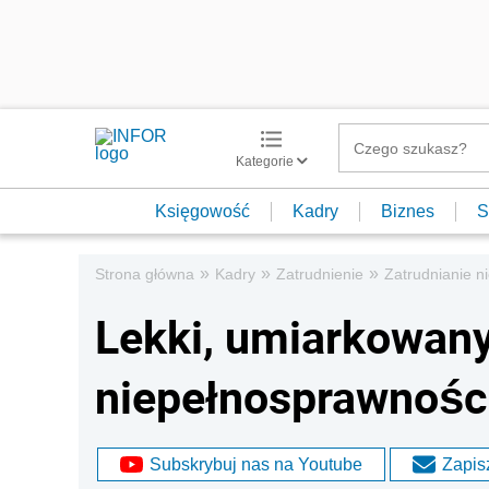
Kategorie
Księgowość
Kadry
Biznes
S
»
»
»
Strona główna
Kadry
Zatrudnienie
Zatrudnianie 
Lekki, umiarkowany
niepełnosprawności
Subskrybuj nas na Youtube
Zapisz