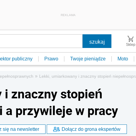
REKLAMA
Sklep
ektor publiczny
Prawo
Twoje pieniądze
Moto
»
niepełnosprawnych
Lekki, umiarkowany i znaczny stopień niepełnospr
 i znaczny stopień
 a przywileje w pracy
 się na newsletter
Dołącz do grona ekspertów