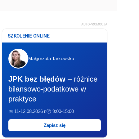
AUTOPROMOCJA
SZKOLENIE ONLINE
Małgorzata Tarkowska
JPK bez błędów
– różnice
bilansowo-podatkowe w
praktyce
📅 11-12.08.2026 r.
🕐 9:00-15:00
Zapisz się