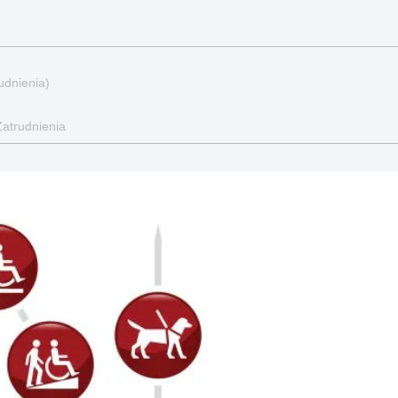
udnienia)
Zatrudnienia