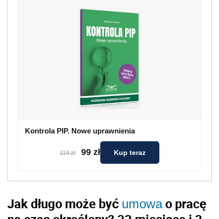
Kontrola PIP. Nowe uprawnienia
99 zł
Kup teraz
119 zł
Jak długo może być
o pracę
umowa
na czas określony?
33 miesiące i 3