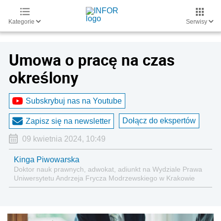
Kategorie
Serwisy
Umowa o pracę na czas
określony
Subskrybuj nas na Youtube
Dołącz do ekspertów
Zapisz się na newsletter
09 kwietnia 2024, 10:49
Kinga Piwowarska
Doktor nauk prawnych, adwokat, adiunkt na Wydziale Prawa
Uniwersytetu Andrzeja Frycza Modrzewskiego w Krakowie
oraz Rzecznik Akademicki ds. równego traktowania i
przeciwdziałania dyskryminacji. Specjalizuje się w prawie
pracy, zabezpieczeniu społecznym oraz
administracyjnoprawnych aspektach związanych z pracą i