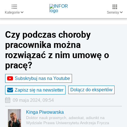
Kategorie
Serwisy
Czy podczas choroby
pracownika można
rozwiązać z nim umowę o
pracę?
Subskrybuj nas na Youtube
Dołącz do ekspertów
Zapisz się na newsletter
09 maja 2024, 09:54
Kinga Piwowarska
Doktor nauk prawnych, adwokat, adiunkt na
Wydziale Prawa Uniwersytetu Andrzeja Frycza