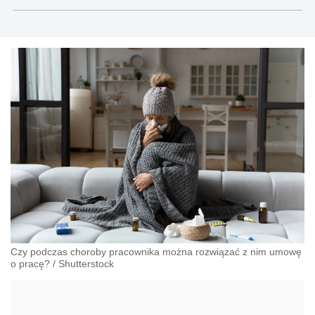
Modrzewskiego w Krakowie oraz Rzecznik
Akademicki ds. równego traktowania i
przeciwdziałania dyskryminacji. Specjalizuje się w
prawie pracy, zabezpieczeniu społecznym oraz
administracyjnoprawnych aspektach związanych z
pracą i pomocą socjalną.
Czy podczas choroby pracownika można rozwiązać z nim umowę
o pracę?
/
Shutterstock