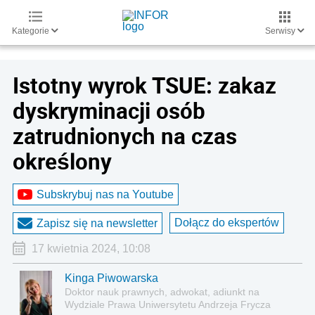
Kategorie
Serwisy
Istotny wyrok TSUE: zakaz
dyskryminacji osób
zatrudnionych na czas
określony
Subskrybuj nas na Youtube
Dołącz do ekspertów
Zapisz się na newsletter
17 kwietnia 2024, 10:08
Kinga Piwowarska
Doktor nauk prawnych, adwokat, adiunkt na
Wydziale Prawa Uniwersytetu Andrzeja Frycza