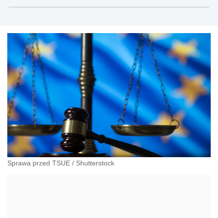
Modrzewskiego w Krakowie oraz Rzecznik
Akademicki ds. równego traktowania i
przeciwdziałania dyskryminacji. Specjalizuje się w
prawie pracy, zabezpieczeniu społecznym oraz
administracyjnoprawnych aspektach związanych z
pracą i pomocą socjalną.
Sprawa przed TSUE
/
Shutterstock