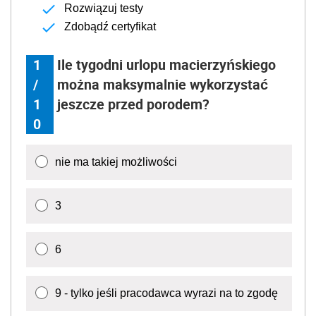
Rozwiązuj testy
Zdobądź certyfikat
1
Ile tygodni urlopu macierzyńskiego
/
można maksymalnie wykorzystać
1
jeszcze przed porodem?
0
nie ma takiej możliwości
3
6
9 - tylko jeśli pracodawca wyrazi na to zgodę