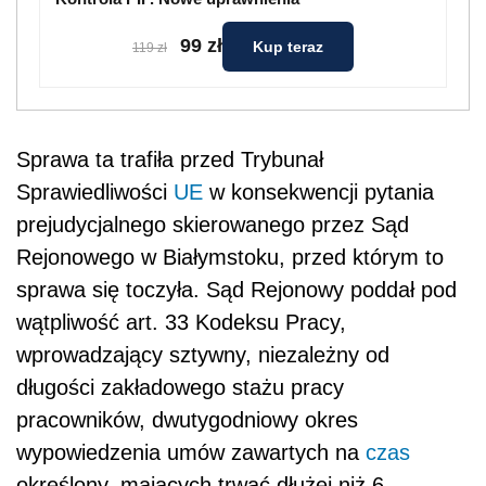
99 zł
Kup teraz
119 zł
Sprawa ta trafiła przed Trybunał
Sprawiedliwości
UE
w konsekwencji pytania
prejudycjalnego skierowanego przez Sąd
Rejonowego w Białymstoku, przed którym to
sprawa się toczyła. Sąd Rejonowy poddał pod
wątpliwość art. 33 Kodeksu Pracy,
wprowadzający sztywny, niezależny od
długości zakładowego stażu pracy
pracowników, dwutygodniowy okres
wypowiedzenia umów zawartych na
czas
określony, mających trwać dłużej niż 6