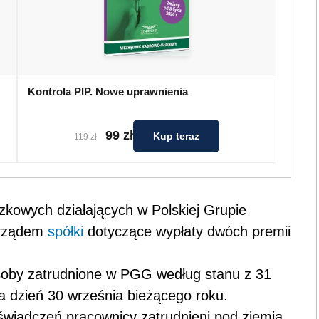
Kontrola PIP. Nowe uprawnienia
99 zł
Kup teraz
119 zł
zkowych działających w Polskiej Grupie
zarządem
spółki
dotyczące wypłaty dwóch premii
soby zatrudnione w PGG według stanu z 31
a dzień 30 września bieżącego roku.
wiadczeń pracownicy zatrudnieni pod ziemią