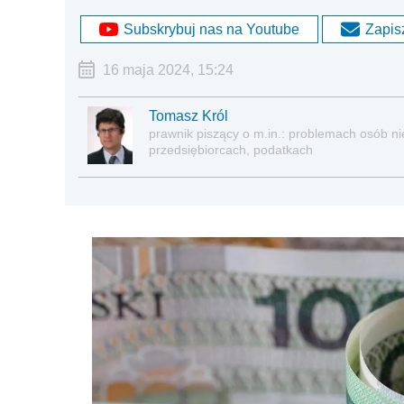
Subskrybuj nas na Youtube
Zapisz
16 maja 2024, 15:24
Tomasz Król
prawnik piszący o m.in.: problemach osób nie
przedsiębiorcach, podatkach