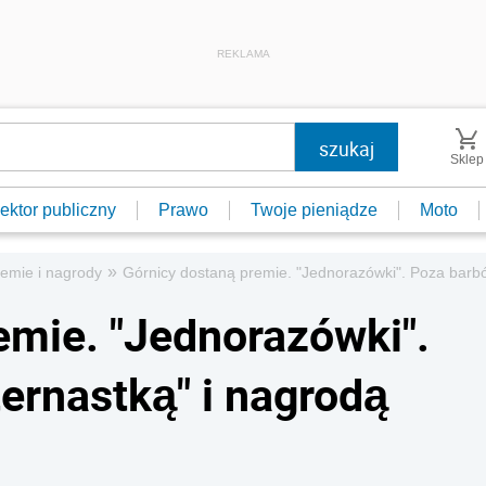
REKLAMA
Sklep
ektor publiczny
Prawo
Twoje pieniądze
Moto
»
emie i nagrody
Górnicy dostaną premie. "Jednorazówki". Poza barbó
emie. "Jednorazówki".
ernastką" i nagrodą