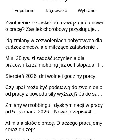
Popularne
Najnowsze
Wybrane
Zwolnienie lekarskie po rozwiązaniu umowy
o pracę? Zasiłek chorobowy przysługuje
tylko w przypadku zachorowania w ciągu 14
Idą zmiany w zezwoleniach pobytowych dla
dni od ustania stosunku pracy
cudzoziemców, ale milczące załatwienie
spraw przewidziano tylko dla wybranych
Min. 28 tys. zł zadośćuczynienia dla
pracownika za mobbing już od listopada. To
także nieuzasadniona krytyka i izolowanie z
Sierpień 2026: dni wolne i godziny pracy
zespołu
Czy upał może być podstawą do zwolnienia
od pracy z powodu siły wyższej? Jakie są
obowiązki pracodawcy
Zmiany w mobbingu i dyskryminacji w pracy
od 5 listopada 2026 r. Nowe przepisy 4
sierpnia zostały ogłoszone w Dzienniku
AI miała skrócić pracę. Dlaczego pracujemy
Ustaw
coraz dłużej?