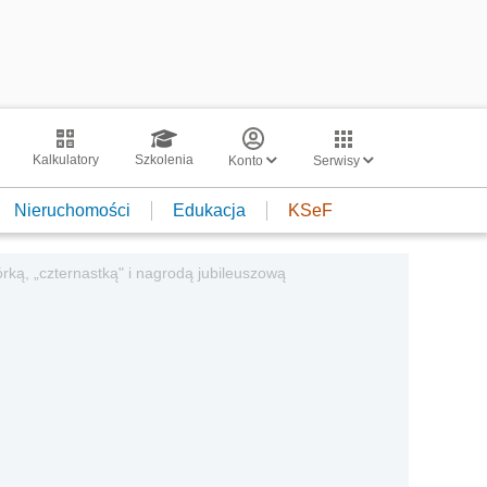
Kalkulatory
Szkolenia
Konto
Serwisy
Nieruchomości
Edukacja
KSeF
rką, „czternastką" i nagrodą jubileuszową