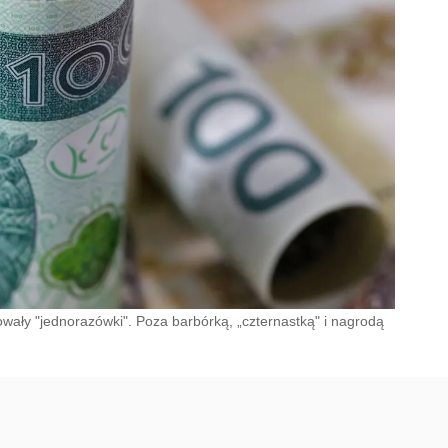
ały "jednorazówki". Poza barbórką, „czternastką" i nagrodą