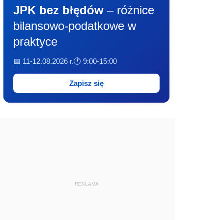
JPK bez błędów
– różnice
bilansowo-podatkowe w
praktyce
📅 11-12.08.2026 r.
🕐 9:00-15:00
Zapisz się
REKLAMA