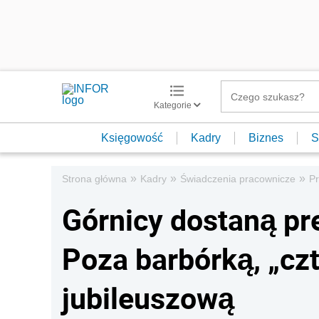
Kategorie
Księgowość
Kadry
Biznes
S
»
»
»
Strona główna
Kadry
Świadczenia pracownicze
Pr
Górnicy dostaną pr
Poza barbórką, „czt
jubileuszową