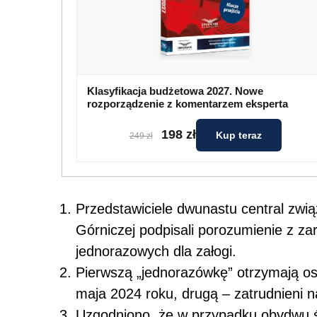
Klasyfikacja budżetowa 2027. Nowe
rozporządzenie z komentarzem eksperta
198 zł
Kup teraz
249 zł
Przedstawiciele dwunastu central zwią
Górniczej podpisali porozumienie z 
jednorazowych dla załogi.
Pierwszą „jednorazówkę” otrzymają o
maja 2024 roku, drugą – zatrudnieni n
Uzgodniono, że w przypadku obydwu ś