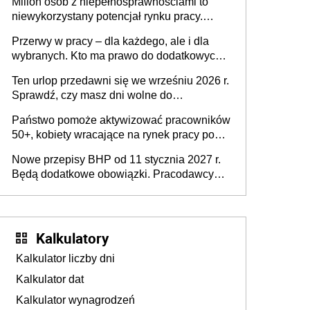
Milion osób z niepełnosprawnościami to
niewykorzystany potencjał rynku pracy.
Problemem nie jest brak kandydatów,
Przerwy w pracy – dla każdego, ale i dla
dofinansowań czy refundacji, ale bariery po
wybranych. Kto ma prawo do dodatkowych
stronie systemu i świadomości
15 minut?
pracodawców [WYWIAD]
Ten urlop przedawni się we wrześniu 2026 r.
Sprawdź, czy masz dni wolne do
wykorzystania
Państwo pomoże aktywizować pracowników
50+, kobiety wracające na rynek pracy po
urodzeniu dzieci, osoby przewlekle chore i
Nowe przepisy BHP od 11 stycznia 2027 r.
osoby neuroatypowe. Powstanie Fundusz
Będą dodatkowe obowiązki. Pracodawcy
na rzecz Inkluzywności w Zatrudnianiu?
dostają czas na przygotowanie się do zmian
Kalkulatory
Kalkulator liczby dni
Kalkulator dat
Kalkulator wynagrodzeń