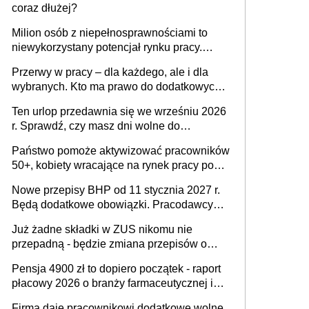
coraz dłużej?
Milion osób z niepełnosprawnościami to
niewykorzystany potencjał rynku pracy.
Problemem nie jest brak kandydatów,
Przerwy w pracy – dla każdego, ale i dla
dofinansowań czy refundacji, ale bariery po
wybranych. Kto ma prawo do dodatkowych
stronie systemu i świadomości
15 minut?
pracodawców [WYWIAD]
Ten urlop przedawnia się we wrześniu 2026
r. Sprawdź, czy masz dni wolne do
wykorzystania
Państwo pomoże aktywizować pracowników
50+, kobiety wracające na rynek pracy po
urodzeniu dzieci, osoby przewlekle chore i
Nowe przepisy BHP od 11 stycznia 2027 r.
osoby neuroatypowe. Powstanie Fundusz
Będą dodatkowe obowiązki. Pracodawcy
na rzecz Inkluzywności w Zatrudnianiu?
dostają czas na przygotowanie się do zmian
Już żadne składki w ZUS nikomu nie
przepadną - będzie zmiana przepisów o
przedawnieniu i niepodleganiu
Pensja 4900 zł to dopiero początek - raport
ubezpieczeniom społecznym
płacowy 2026 o branży farmaceutycznej i
chemicznej
Firma daje pracownikowi dodatkowe wolne,