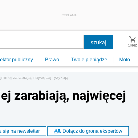
REKLAMA
Sklep
ektor publiczny
Prawo
Twoje pieniądze
Moto
jmniej zarabiają, najwięcej ryzykują
ej zarabiają, najwięcej
 się na newsletter
Dołącz do grona ekspertów