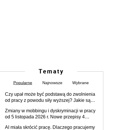
Tematy
Popularne
Najnowsze
Wybrane
Czy upał może być podstawą do zwolnienia
od pracy z powodu siły wyższej? Jakie są
obowiązki pracodawcy
Zmiany w mobbingu i dyskryminacji w pracy
od 5 listopada 2026 r. Nowe przepisy 4
sierpnia zostały ogłoszone w Dzienniku
AI miała skrócić pracę. Dlaczego pracujemy
Ustaw