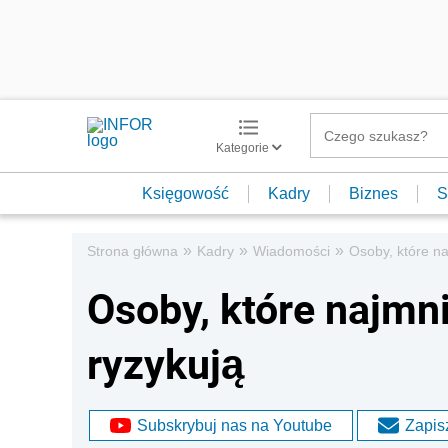
Kategorie
Księgowość
Kadry
Biznes
S
»
»
»
Strona główna
Kadry
Wiadomości
Osoby, które na
Osoby, które najmni
ryzykują
Subskrybuj nas na Youtube
Zapisz