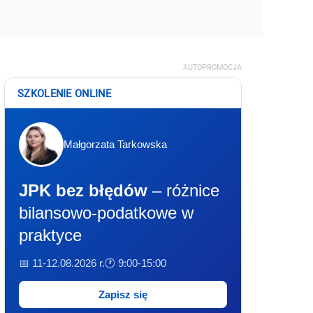
AUTOPROMOCJA
SZKOLENIE ONLINE
Małgorzata Tarkowska
JPK bez błędów
– różnice
bilansowo-podatkowe w
praktyce
📅 11-12.08.2026 r.
🕐 9:00-15:00
Zapisz się