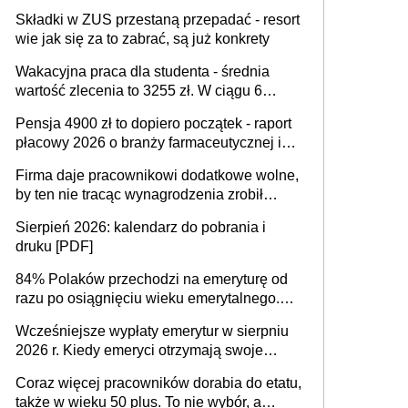
dostają czas na przygotowanie się do zmian
Składki w ZUS przestaną przepadać - resort
wie jak się za to zabrać, są już konkrety
Wakacyjna praca dla studenta - średnia
wartość zlecenia to 3255 zł. W ciągu 6
miesięcy aktywny freelancer-student zarabia
Pensja 4900 zł to dopiero początek - raport
ponad 10,7 tys. zł
płacowy 2026 o branży farmaceutycznej i
chemicznej
Firma daje pracownikowi dodatkowe wolne,
by ten nie tracąc wynagrodzenia zrobił
dodatkowe badania. Ten benefit się
Sierpień 2026: kalendarz do pobrania i
sprawdza
druku [PDF]
84% Polaków przechodzi na emeryturę od
razu po osiągnięciu wieku emerytalnego.
Natomiast pokolenie X musi pracować
Wcześniejsze wypłaty emerytur w sierpniu
dłużej, ale czy jest w stanie? Pracownicy
2026 r. Kiedy emeryci otrzymają swoje
45+ to siła napędowa gospodarki
świadczenia?
Coraz więcej pracowników dorabia do etatu,
także w wieku 50 plus. To nie wybór, a