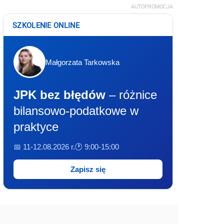
AUTOPROMOCJA
SZKOLENIE ONLINE
Małgorzata Tarkowska
JPK bez błędów
– różnice
bilansowo-podatkowe w
praktyce
📅 11-12.08.2026 r.
🕐 9:00-15:00
Zapisz się