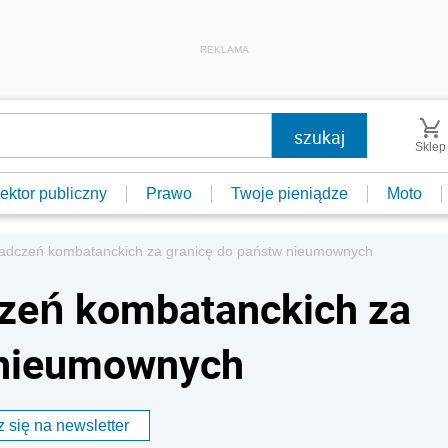
REKLAMA
Sklep
ektor publiczny
Prawo
Twoje pieniądze
Moto
iadczeń kombatanckich za granicę do państw nieumownych
czeń kombatanckich za
 nieumownych
 się na newsletter