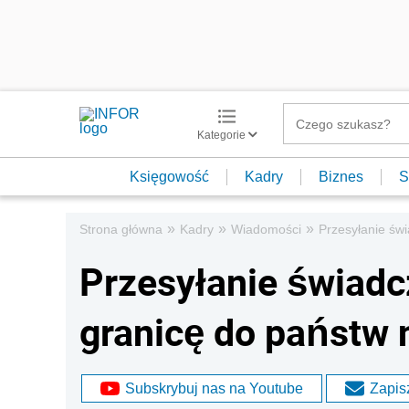
Kategorie
Księgowość
Kadry
Biznes
S
»
»
»
Strona główna
Kadry
Wiadomości
Przesyłanie św
Przesyłanie świad
granicę do państw
Subskrybuj nas na Youtube
Zapisz