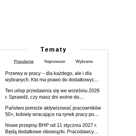
Tematy
Popularne
Najnowsze
Wybrane
Przerwy w pracy – dla każdego, ale i dla
wybranych. Kto ma prawo do dodatkowych
15 minut?
Ten urlop przedawnia się we wrześniu 2026
r. Sprawdź, czy masz dni wolne do
wykorzystania
Państwo pomoże aktywizować pracowników
50+, kobiety wracające na rynek pracy po
urodzeniu dzieci, osoby przewlekle chore i
Nowe przepisy BHP od 11 stycznia 2027 r.
osoby neuroatypowe. Powstanie Fundusz
Będą dodatkowe obowiązki. Pracodawcy
na rzecz Inkluzywności w Zatrudnianiu?