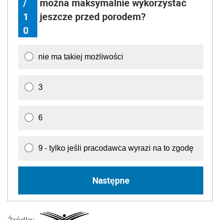
/
można maksymalnie wykorzystać
1
jeszcze przed porodem?
0
nie ma takiej możliwości
3
6
9 - tylko jeśli pracodawca wyrazi na to zgodę
Następne