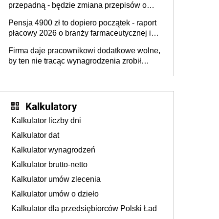
przepadną - będzie zmiana przepisów o
przedawnieniu i niepodleganiu
Pensja 4900 zł to dopiero początek - raport
ubezpieczeniom społecznym
płacowy 2026 o branży farmaceutycznej i
chemicznej
Firma daje pracownikowi dodatkowe wolne,
by ten nie tracąc wynagrodzenia zrobił
dodatkowe badania. Ten benefit się
sprawdza
Kalkulatory
Kalkulator liczby dni
Kalkulator dat
Kalkulator wynagrodzeń
Kalkulator brutto-netto
Kalkulator umów zlecenia
Kalkulator umów o dzieło
Kalkulator dla przedsiębiorców Polski Ład