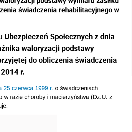
waloryzacji podstawy wymiaru zasiłku
zenia świadczenia rehabilitacyjnego w
u Ubezpieczeń Społecznych z dnia
aźnika waloryzacji podstawy
zyjętej do obliczenia świadczenia
 2014 r.
a 25 czerwca 1999 r.
o świadczeniach
 w razie choroby i macierzyństwa (Dz.U. z
uje: