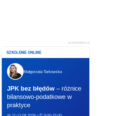
AUTOPROMOCJA
SZKOLENIE ONLINE
Małgorzata Tarkowska
JPK bez błędów
– różnice
bilansowo-podatkowe w
praktyce
📅 11-12.08.2026 r.
🕐 9:00-15:00