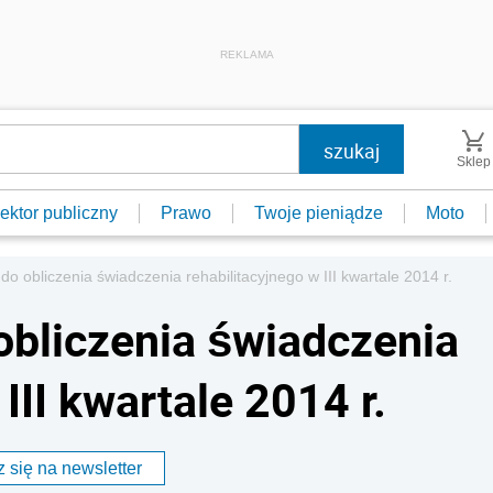
REKLAMA
Sklep
ektor publiczny
Prawo
Twoje pieniądze
Moto
o obliczenia świadczenia rehabilitacyjnego w III kwartale 2014 r.
bliczenia świadczenia
III kwartale 2014 r.
 się na newsletter