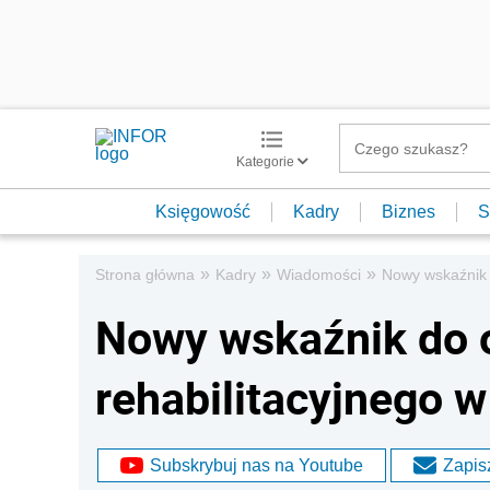
Kategorie
Księgowość
Kadry
Biznes
S
»
»
»
Strona główna
Kadry
Wiadomości
Nowy wskaźnik d
Nowy wskaźnik do o
rehabilitacyjnego w 
Subskrybuj nas na Youtube
Zapisz