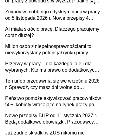
od pracy z powodu siły wyższej? Jakie są
obowiązki pracodawcy
Zmiany w mobbingu i dyskryminacji w pracy
od 5 listopada 2026 r. Nowe przepisy 4
sierpnia zostały ogłoszone w Dzienniku
AI miała skrócić pracę. Dlaczego pracujemy
Ustaw
coraz dłużej?
Milion osób z niepełnosprawnościami to
niewykorzystany potencjał rynku pracy.
Problemem nie jest brak kandydatów,
Przerwy w pracy – dla każdego, ale i dla
dofinansowań czy refundacji, ale bariery po
wybranych. Kto ma prawo do dodatkowych
stronie systemu i świadomości
15 minut?
pracodawców [WYWIAD]
Ten urlop przedawnia się we wrześniu 2026
r. Sprawdź, czy masz dni wolne do
wykorzystania
Państwo pomoże aktywizować pracowników
50+, kobiety wracające na rynek pracy po
urodzeniu dzieci, osoby przewlekle chore i
Nowe przepisy BHP od 11 stycznia 2027 r.
osoby neuroatypowe. Powstanie Fundusz
Będą dodatkowe obowiązki. Pracodawcy
na rzecz Inkluzywności w Zatrudnianiu?
dostają czas na przygotowanie się do zmian
Już żadne składki w ZUS nikomu nie