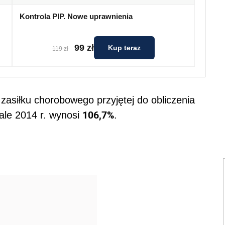
Kontrola PIP. Nowe uprawnienia
99 zł
Kup teraz
119 zł
asiłku chorobowego przyjętej do obliczenia
106,7%
tale 2014 r. wynosi
.