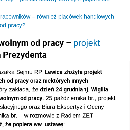
pracowników – również placówek handlowych
 od pracy?
m wolnym od pracy –
projekt
m Prezydenta
Lewica złożyła projekt
szałka Sejmu RP,
h od pracy oraz niektórych innych
dzień 24 grudnia tj. Wigilia
óry zakłada, że
wolnym od pracy
. 25 października br., projekt
islacyjnego oraz Biura Ekspertyz i Oceny
rnika br. – w rozmowie z Radiem ZET –
ż, że popiera ww. ustawę
: