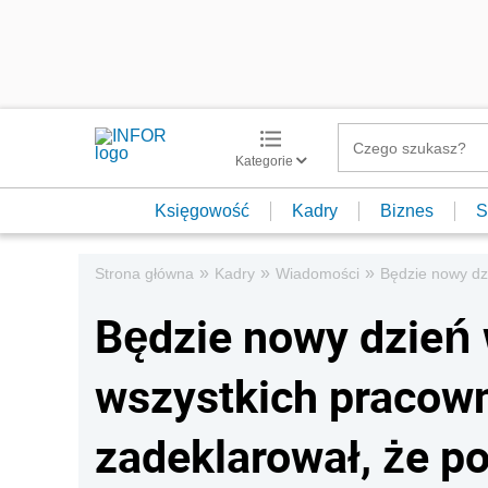
Kategorie
Księgowość
Kadry
Biznes
S
»
»
»
Strona główna
Kadry
Wiadomości
Będzie nowy dz
Będzie nowy dzień 
wszystkich pracow
zadeklarował, że p