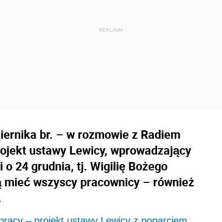
iernika br. – w rozmowie z Radiem
rojekt ustawy Lewicy, wprowadzający
o 24 grudnia, tj. Wigilię Bożego
ą mieć wszyscy pracownicy – również
.
 pracy – projekt ustawy Lewicy z poparciem