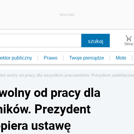
REKLAMA
Sklep
ektor publiczny
Prawo
Twoje pieniądze
Moto
ień wolny od pracy dla wszystkich pracowników. Prezydent zadeklarowa
wolny od pracy dla
ników. Prezydent
opiera ustawę