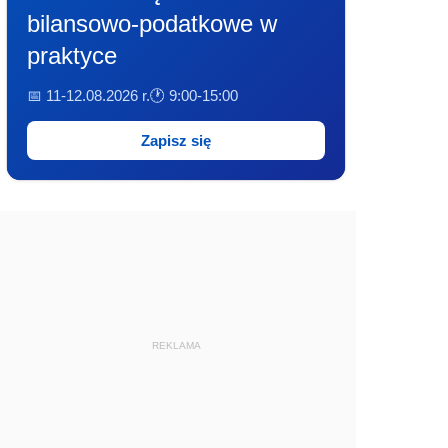
bilansowo-podatkowe w
praktyce
📅 11-12.08.2026 r.
🕐 9:00-15:00
Zapisz się
REKLAMA