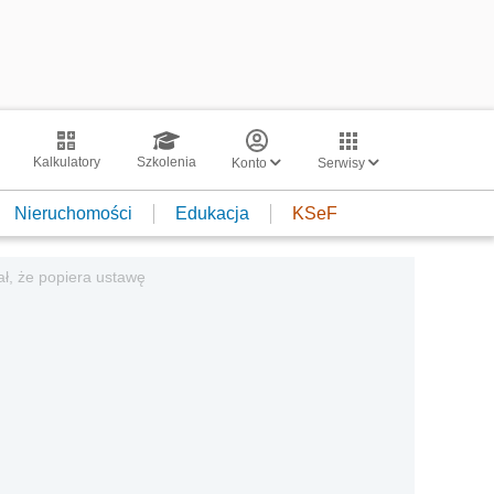
Kalkulatory
Szkolenia
Konto
Serwisy
Nieruchomości
Edukacja
KSeF
ł, że popiera ustawę