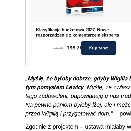
Klasyfikacja budżetowa 2027. Nowe
rozporządzenie z komentarzem eksperta
198 zł
Kup teraz
249 zł
Myślę, że byłoby dobrze, gdyby Wigilia
„
tym pomysłem Lewicy
. Myślę, że zwłasz
tego zadowoleni, odpowiadają u nas trady
Na pewno paniom byłoby lżej, ale i męż
przed Wigilią i przygotować dom.”
– powi
Zgodnie z projektem – ustawa miałaby w