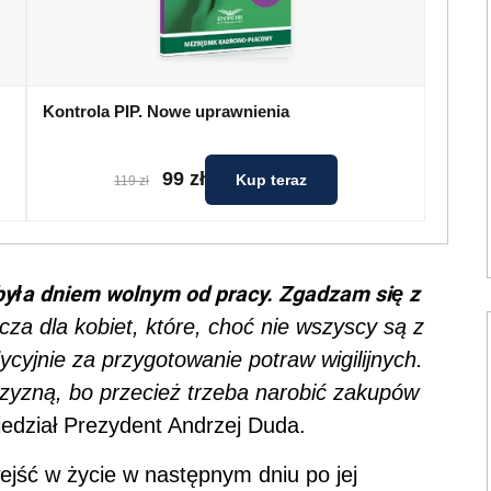
Kontrola PIP. Nowe uprawnienia
99 zł
Kup teraz
119 zł
 była dniem wolnym od pracy. Zgadzam się z
cza dla kobiet, które, choć nie wszyscy są z
cyjnie za przygotowanie potraw wigilijnych.
czyzną, bo przecież trzeba narobić zakupów
edział Prezydent Andrzej Duda.
ejść w życie w następnym dniu po jej