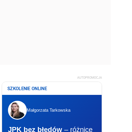
AUTOPROMOCJA
SZKOLENIE ONLINE
Małgorzata Tarkowska
JPK bez błędów
– różnice