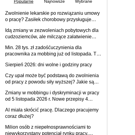
Popularne
Najnowsze
Wybrane
Zwolnienie lekarskie po rozwiązaniu umowy
o pracę? Zasiłek chorobowy przysługuje
tylko w przypadku zachorowania w ciągu 14
Idą zmiany w zezwoleniach pobytowych dla
dni od ustania stosunku pracy
cudzoziemców, ale milczące załatwienie
spraw przewidziano tylko dla wybranych
Min. 28 tys. zł zadośćuczynienia dla
pracownika za mobbing już od listopada. To
także nieuzasadniona krytyka i izolowanie z
Sierpień 2026: dni wolne i godziny pracy
zespołu
Czy upał może być podstawą do zwolnienia
od pracy z powodu siły wyższej? Jakie są
obowiązki pracodawcy
Zmiany w mobbingu i dyskryminacji w pracy
od 5 listopada 2026 r. Nowe przepisy 4
sierpnia zostały ogłoszone w Dzienniku
AI miała skrócić pracę. Dlaczego pracujemy
Ustaw
coraz dłużej?
Milion osób z niepełnosprawnościami to
niewykorzystany potencjał rynku pracy.