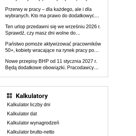
Problemem nie jest brak kandydatów,
Przerwy w pracy – dla każdego, ale i dla
dofinansowań czy refundacji, ale bariery po
wybranych. Kto ma prawo do dodatkowych
stronie systemu i świadomości
15 minut?
pracodawców [WYWIAD]
Ten urlop przedawni się we wrześniu 2026 r.
Sprawdź, czy masz dni wolne do
wykorzystania
Państwo pomoże aktywizować pracowników
50+, kobiety wracające na rynek pracy po
urodzeniu dzieci, osoby przewlekle chore i
Nowe przepisy BHP od 11 stycznia 2027 r.
osoby neuroatypowe. Powstanie Fundusz
Będą dodatkowe obowiązki. Pracodawcy
na rzecz Inkluzywności w Zatrudnianiu?
dostają czas na przygotowanie się do zmian
Kalkulatory
Kalkulator liczby dni
Kalkulator dat
Kalkulator wynagrodzeń
Kalkulator brutto-netto