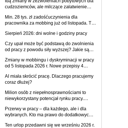
Idą zmiany w zezwoleniach pobytowych dla
dni od ustania stosunku pracy
cudzoziemców, ale milczące załatwienie
spraw przewidziano tylko dla wybranych
Min. 28 tys. zł zadośćuczynienia dla
pracownika za mobbing już od listopada. To
także nieuzasadniona krytyka i izolowanie z
Sierpień 2026: dni wolne i godziny pracy
zespołu
Czy upał może być podstawą do zwolnienia
od pracy z powodu siły wyższej? Jakie są
obowiązki pracodawcy
Zmiany w mobbingu i dyskryminacji w pracy
od 5 listopada 2026 r. Nowe przepisy 4
sierpnia zostały ogłoszone w Dzienniku
AI miała skrócić pracę. Dlaczego pracujemy
Ustaw
coraz dłużej?
Milion osób z niepełnosprawnościami to
niewykorzystany potencjał rynku pracy.
Problemem nie jest brak kandydatów,
Przerwy w pracy – dla każdego, ale i dla
dofinansowań czy refundacji, ale bariery po
wybranych. Kto ma prawo do dodatkowych
stronie systemu i świadomości
15 minut?
pracodawców [WYWIAD]
Ten urlop przedawni się we wrześniu 2026 r.