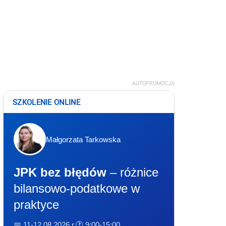
AUTOPROMOCJA
SZKOLENIE ONLINE
Małgorzata Tarkowska
JPK bez błędów
– różnice
bilansowo-podatkowe w
praktyce
📅 11-12.08.2026 r.
🕐 9:00-15:00