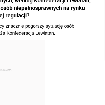
nych, według Konfederacji Lewiatan,
ę osób niepełnosprawnych na rynku
j regulacji?
cy znacznie pogorszy sytuację osób
ża Konfederacja Lewiatan.
REKLAMA