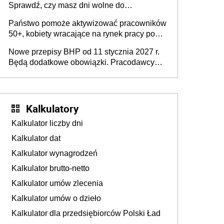
Sprawdź, czy masz dni wolne do
wykorzystania
Państwo pomoże aktywizować pracowników
50+, kobiety wracające na rynek pracy po
urodzeniu dzieci, osoby przewlekle chore i
Nowe przepisy BHP od 11 stycznia 2027 r.
osoby neuroatypowe. Powstanie Fundusz
Będą dodatkowe obowiązki. Pracodawcy
na rzecz Inkluzywności w Zatrudnianiu?
dostają czas na przygotowanie się do zmian
Kalkulatory
Kalkulator liczby dni
Kalkulator dat
Kalkulator wynagrodzeń
Kalkulator brutto-netto
Kalkulator umów zlecenia
Kalkulator umów o dzieło
Kalkulator dla przedsiębiorców Polski Ład