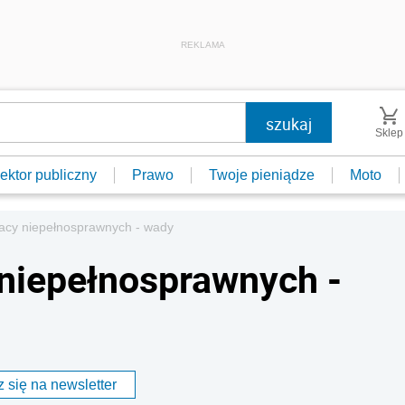
REKLAMA
Sklep
ektor publiczny
Prawo
Twoje pieniądze
Moto
racy niepełnosprawnych - wady
 niepełnosprawnych -
 się na newsletter