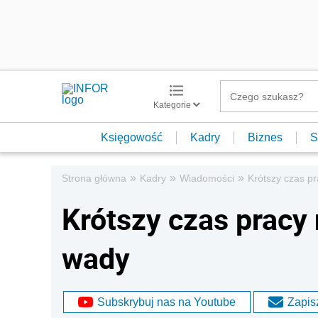
Kategorie
Księgowość
Kadry
Biznes
S
»
»
»
Strona główna
Kadry
Wiadomości
Krótszy czas p
Krótszy czas pracy
wady
Subskrybuj nas na Youtube
Zapisz