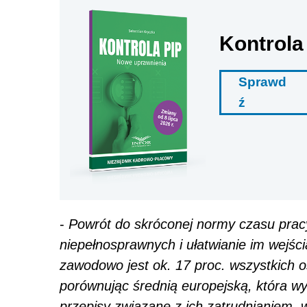
Kontrola
Sprawd
ź
-
Powrót do skróconej normy czasu prac
niepełnosprawnych i ułatwianie im wejśc
zawodowo jest ok. 17 proc. wszystkich o
porównując średnią europejską, która w
przepisy związane z ich zatrudnianiem, 