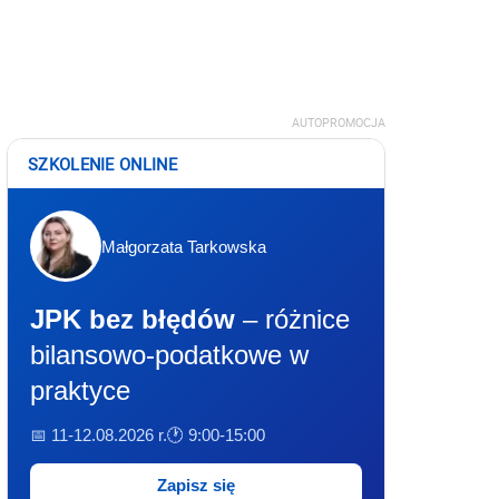
AUTOPROMOCJA
SZKOLENIE ONLINE
Małgorzata Tarkowska
JPK bez błędów
– różnice
bilansowo-podatkowe w
praktyce
📅 11-12.08.2026 r.
🕐 9:00-15:00
Zapisz się