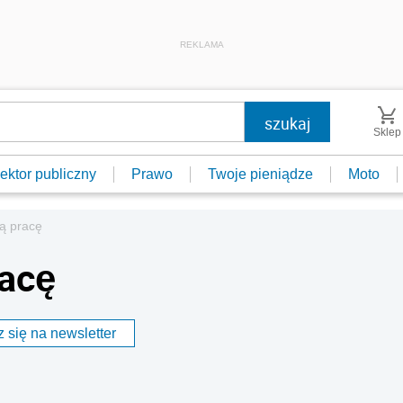
REKLAMA
Sklep
ektor publiczny
Prawo
Twoje pieniądze
Moto
cą pracę
racę
 się na newsletter