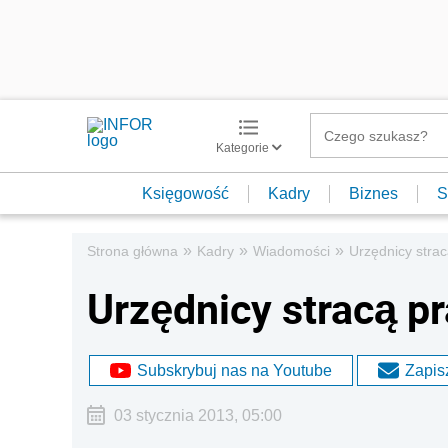
Kategorie
Księgowość
Kadry
Biznes
S
»
»
»
Strona główna
Kadry
Wiadomości
Urzędnicy stra
Urzędnicy stracą p
Subskrybuj nas na Youtube
Zapisz
03 stycznia 2013, 05:00