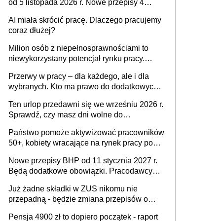
od 5 listopada 2026 r. Nowe przepisy 4
sierpnia zostały ogłoszone w Dzienniku
AI miała skrócić pracę. Dlaczego pracujemy
Ustaw
coraz dłużej?
Milion osób z niepełnosprawnościami to
niewykorzystany potencjał rynku pracy.
Problemem nie jest brak kandydatów,
Przerwy w pracy – dla każdego, ale i dla
dofinansowań czy refundacji, ale bariery po
wybranych. Kto ma prawo do dodatkowych
stronie systemu i świadomości
15 minut?
pracodawców [WYWIAD]
Ten urlop przedawni się we wrześniu 2026 r.
Sprawdź, czy masz dni wolne do
wykorzystania
Państwo pomoże aktywizować pracowników
50+, kobiety wracające na rynek pracy po
urodzeniu dzieci, osoby przewlekle chore i
Nowe przepisy BHP od 11 stycznia 2027 r.
osoby neuroatypowe. Powstanie Fundusz
Będą dodatkowe obowiązki. Pracodawcy
na rzecz Inkluzywności w Zatrudnianiu?
dostają czas na przygotowanie się do zmian
Już żadne składki w ZUS nikomu nie
przepadną - będzie zmiana przepisów o
przedawnieniu i niepodleganiu
Pensja 4900 zł to dopiero początek - raport
ubezpieczeniom społecznym